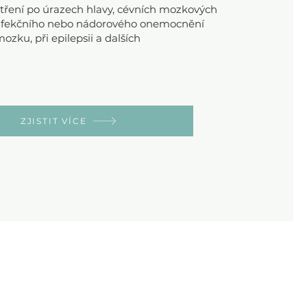
etření po úrazech hlavy, cévních mozkových
infekčního nebo nádorového onemocnění
ozku, při epilepsii a dalších
ZJISTIT VÍCE