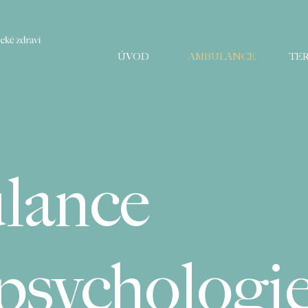
ÚVOD
AMBULANCE
TER
lance
psychologi