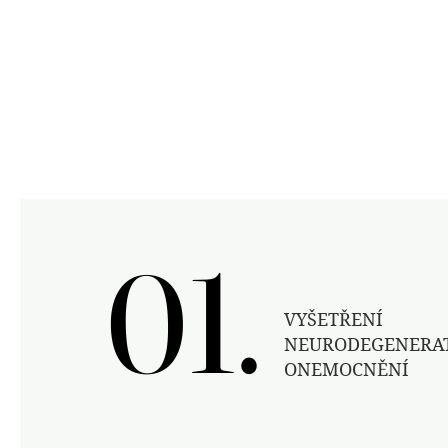
01.
01.
VYŠETŘENÍ
NEURODEGENERA
ONEMOCNĚNÍ