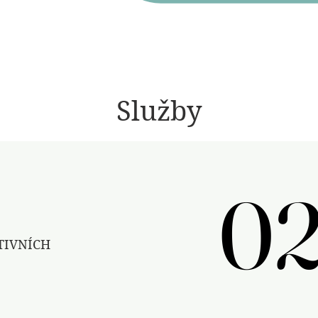
Služby
02
02
TIVNÍCH