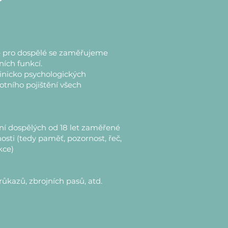
 pro dospělé se zaměřujeme
ních funkcí.
inicko psychologických
otního pojištění všech
ní dospělých od 18 let zaměřené
osti (tedy paměť, pozornost, řeč,
nkce)
růkazů, zbrojních pasů, atd.