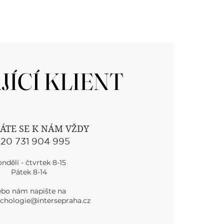
JÍCÍ KLIENT
JÍCÍ KLIENT
ÁTE SE K NÁM VŽDY
20 731 904 995
ndělí - čtvrtek 8-15
Pátek 8-14
ebo nám napište na
chologie@intersepraha.cz