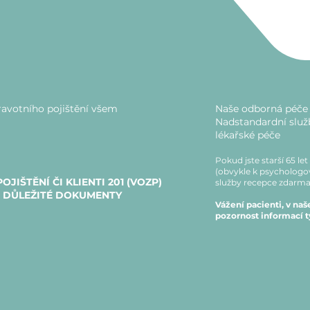
ravotního pojištění všem
Naše odborná péče j
Nadstandardní služ
lékařské péče
Pokud jste starší 65 le
(obvykle k psychologov
JIŠTĚNÍ ČI KLIENTI 201 (VOZP)
služby recepce zdarm
E DŮLEŽITÉ DOKUMENTY
Vážení pacienti, v na
pozornost informací t