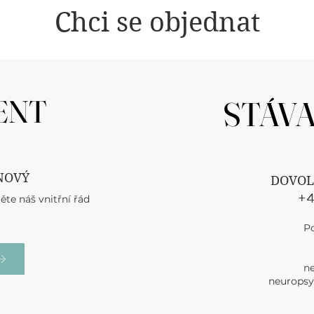
Chci se objednat
ENT
ENT
STÁVA
STÁVA
 NOVÝ
DOVOL
+4
ěte náš vnitřní řád
Po
n
neuropsy