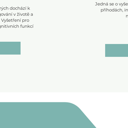
Jedná se o vyš
erých dochází k
příhodách, 
ování v životě a
m
Vyšetření pro
nitivních funkcí