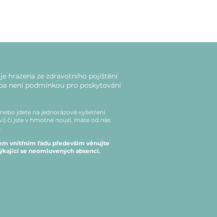
e hrazena ze zdravotního pojištění
ba není podmínkou pro poskytování
t nebo jdete na jednorázové vyšetření
i) či jste v hmotné nouzi, máte od nás
a.
šem vnitřním řádu především věnujte
ýkající se neomluvených absencí.