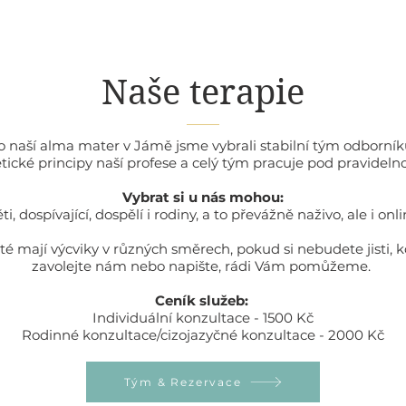
Naše terapie
o naší alma mater v Jámě jsme vybrali stabilní tým odborník
ické principy naší profese a celý tým pracuje pod pravidelno
Vybrat si u nás mohou:
ti, dospívající, dospělí i rodiny, a to převážně naživo, ale i onl
té mají výcviky v různých směrech, pokud si nebudete jisti, ko
zavolejte nám nebo napište, rádi Vám pomůžeme.
Ceník služeb:
Individuální konzultace - 1500 Kč
Rodinné konzultace/cizojazyčné konzultace - 2000 Kč
Tým & Rezervace