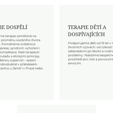
IE DOSPĚLÍ
TERAPIE DĚTÍ A
DOSPÍVAJÍCÍCH
me terapie zaměřené na
 proměnu osobního života
Podporujeme děti od 15 let v
h. Pomáháme zvládnout
životních výzvách: od úzkostí
eprese, syndrom vyhoření i
sebevědomí po školní a rodin
omplikace. Naši terapeuti
problémy. Nabízíme bezpečn
souladu s etickými principy,
prostředí pro růst a porozum
elnou supervizí – sezení
emocím.
individuálně v přátelském
centra u Jámě 1 v Praze nebo