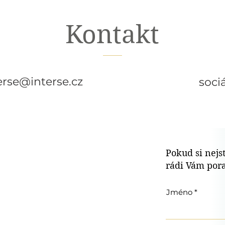
Kontakt
erse@interse.cz
sociá
Pokud si nejst
rádi Vám por
Jméno