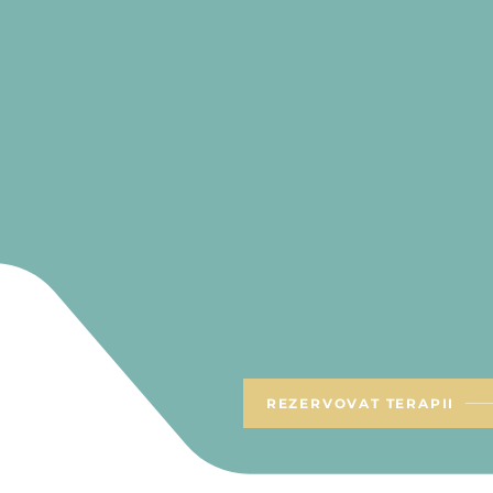
Jsme centrum pro terapii v srdc
Péči poskytujeme dospívajícím o
rodinám​
Rozumíme tématům jako
syndrom vyhoření
deprese a úzkosti
poruchy příjmu potravy
trasgenderová tematika
duševní onemocnění
vztahové potíže
péče o blízké
Sezení jsou hrazena přímou platb
REZERVOVAT TERAPII