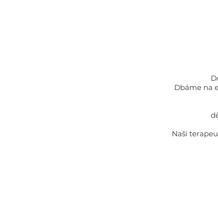
D
Dbáme na et
dě
Naši terapeu