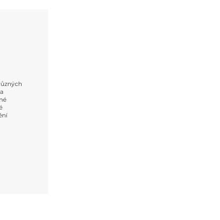
 různých
 a
né
é
ění