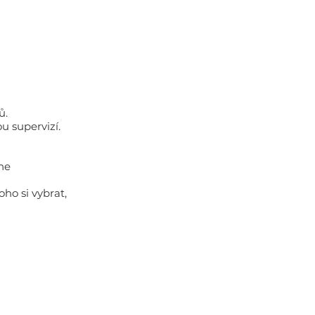
ů.
u supervizí.
ine
ho si vybrat,