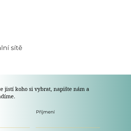
lní sítě
e jistí koho si vybrat, napište nám a
adíme.
Příjmení