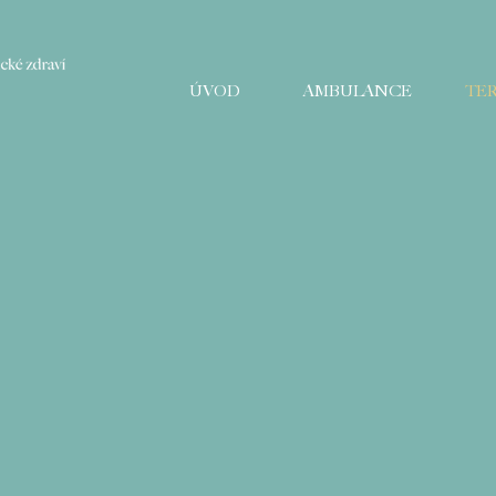
ÚVOD
AMBULANCE
TER
apie