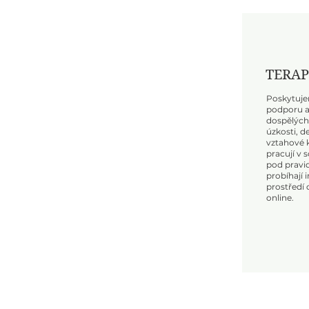
TERAP
Poskytuje
podporu a
dospělýc
úzkosti, d
vztahové k
pracují v 
pod pravid
probíhají 
prostředí 
online.