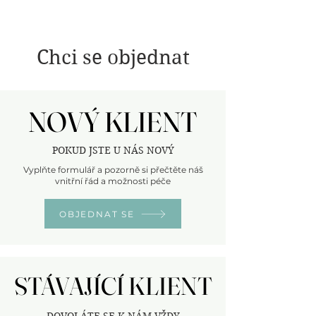
Chci se objednat
NOVÝ KLIENT
NOVÝ KLIENT
POKUD JSTE U NÁS NOVÝ
Vyplňte formulář a pozorně si přečtěte náš
vnitřní řád a možnosti péče
OBJEDNAT SE
STÁVAJÍCÍ KLIENT
STÁVAJÍCÍ KLIENT