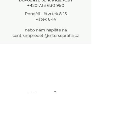
DOVOLÁTE SE K NÁM VŽDY
+420 733 630 950
Pondělí - čtvrtek 8-15
Pátek 8-14
nebo nám napište na
centrumprodeti@intersepraha.cz
Kontakt
centrumprodeti@intersepraha.cz