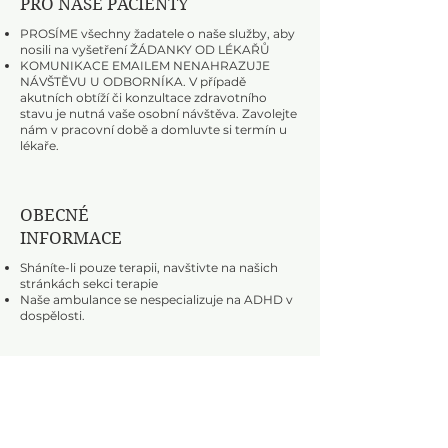
PRO NAŠE PACIENTY
PROSÍME všechny žadatele o naše služby, aby
nosili na vyšetření ŽÁDANKY OD LÉKAŘŮ
KOMUNIKACE EMAILEM NENAHRAZUJE
NÁVŠTĚVU U ODBORNÍKA. V případě
akutních obtíží či konzultace zdravotního
stavu je nutná vaše osobní návštěva. Zavolejte
nám v pracovní době a domluvte si termín u
lékaře.
OBECNÉ
INFORMACE
Sháníte-li pouze terapii, navštivte na našich
stránkách sekci terapie
Naše ambulance se nespecializuje na ADHD
v
dospělosti.