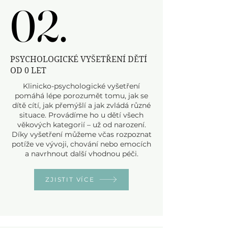
02.
02.
PSYCHOLOGICKÉ VYŠETŘENÍ DĚTÍ
OD 0 LET
Klinicko-psychologické vyšetření
pomáhá lépe porozumět tomu, jak se
dítě cítí, jak přemýšlí a jak zvládá různé
situace. Provádíme ho u dětí všech
věkových kategorií – už od narození.
Díky vyšetření můžeme včas rozpoznat
potíže ve vývoji, chování nebo emocích
a navrhnout další vhodnou péči.
ZJISTIT VÍCE