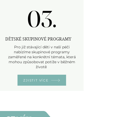
03.
03.
DĚTSKÉ SKUPINOVÉ PROGRAMY
Pro již stávající děti v naší péči
nabízíme skupinové programy
zaměřené na konkrétní témata, která
mohou způsobovat potíže v běžném
životě
ZJISTIT VÍCE