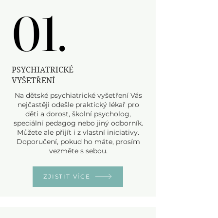
01.
01.
PSYCHIATRICKÉ
VYŠETŘENÍ
Na dětské psychiatrické vyšetření Vás
nejčastěji odešle praktický lékař pro
děti a dorost, školní psycholog,
speciální pedagog nebo jiný odborník.
Můžete ale přijít i z vlastní iniciativy.
Doporučení, pokud ho máte, prosím
vezměte s sebou.
ZJISTIT VÍCE