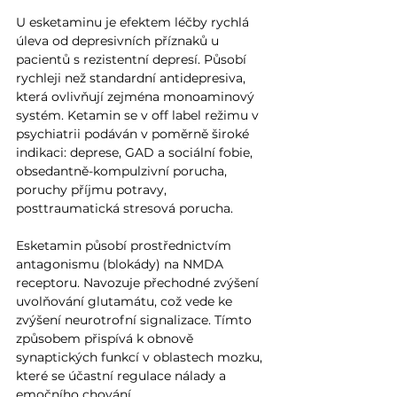
U esketaminu je efektem léčby rychlá 
úleva od depresivních příznaků u 
pacientů s rezistentní depresí. Působí 
rychleji než standardní antidepresiva, 
která ovlivňují zejména monoaminový 
systém. Ketamin se v off label režimu v 
psychiatrii podáván v poměrně široké 
indikaci: deprese, GAD a sociální fobie, 
obsedantně-kompulzivní porucha, 
poruchy příjmu potravy, 
posttraumatická stresová porucha. 
Esketamin působí prostřednictvím 
antagonismu (blokády) na NMDA 
receptoru. Navozuje přechodné zvýšení 
uvolňování glutamátu, což vede ke 
zvýšení neurotrofní signalizace. Tímto 
způsobem přispívá k obnově 
synaptických funkcí v oblastech mozku, 
které se účastní regulace nálady a 
emočního chování. 