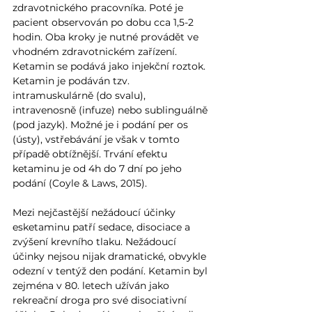
zdravotnického pracovníka. Poté je 
pacient observován po dobu cca 1,5-2 
hodin. Oba kroky je nutné provádět ve 
vhodném zdravotnickém zařízení. 
Ketamin se podává jako injekční roztok. 
Ketamin je podáván tzv. 
intramuskulárně (do svalu), 
intravenosně (infuze) nebo sublinguálně 
(pod jazyk). Možné je i podání per os 
(ústy), vstřebávání je však v tomto 
případě obtížnější. Trvání efektu 
ketaminu je od 4h do 7 dní po jeho 
podání (Coyle & Laws, 2015). 
Mezi nejčastější nežádoucí účinky 
esketaminu patří sedace, disociace a 
zvýšení krevního tlaku. Nežádoucí 
účinky nejsou nijak dramatické, obvykle 
odezní v tentýž den podání. Ketamin byl 
zejména v 80. letech užíván jako 
rekreační droga pro své disociativní 