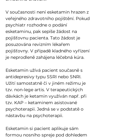
V současnosti není esketamin hrazen z 
veřejného zdravotního pojištění. Pokud 
psychiatr rozhodne o podání 
esketaminu, pak sepíše žádost na 
pojišťovnu pacienta. Tato žádost je 
posuzována revizním lékařem 
pojišťovny. V případě kladného vyřízení 
je neprodleně zahájena léčebná kúra. 
Esketamin užívá pacient současně s 
antidepresivy typu SSRI nebo SNRI. 
Užití samostatně či v jiném režimu je 
tzv. non-lege artis. V terapeutických 
dávkách je ketamin využíván např. při 
tzv. KAP – ketaminem asistované 
psychoterapii. Jedná se v podstatě o 
nástavbu na psychoterapii.
Esketamin si pacient aplikuje sám 
formou nosního spreje pod dohledem 