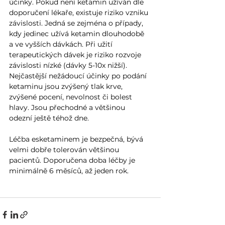
účinky. Pokud není ketamin užíván dle 
doporučení lékaře, existuje riziko vzniku 
závislosti. Jedná se zejména o případy, 
kdy jedinec užívá ketamin dlouhodobě 
a ve vyšších dávkách. Při užití 
terapeutických dávek je riziko rozvoje 
závislosti nízké (dávky 5-10x nižší). 
Nejčastější nežádoucí účinky po podání 
ketaminu jsou zvýšený tlak krve, 
zvýšené pocení, nevolnost či bolest 
hlavy. Jsou přechodné a většinou 
odezní ještě téhož dne.  
Léčba esketaminem je bezpečná, bývá 
velmi dobře tolerován většinou 
pacientů. Doporučena doba léčby je 
minimálně 6 měsíců, až jeden rok.