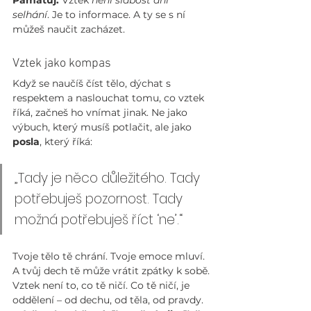
Pamatuj:
 Vztek 
není slabost ani 
selhání
. Je to informace. A ty se s ní 
můžeš naučit zacházet.
Vztek jako kompas
Když se naučíš číst tělo, dýchat s 
respektem a naslouchat tomu, co vztek 
říká, začneš ho vnímat jinak. Ne jako 
výbuch, který musíš potlačit, ale jako 
posla
, který říká:
„Tady je něco důležitého. Tady 
potřebuješ pozornost. Tady 
možná potřebuješ říct ‘ne’.“
Tvoje tělo tě chrání. Tvoje emoce mluví. 
A tvůj dech tě může vrátit zpátky k sobě.
Vztek není to, co tě ničí. Co tě ničí, je 
oddělení – od dechu, od těla, od pravdy. 