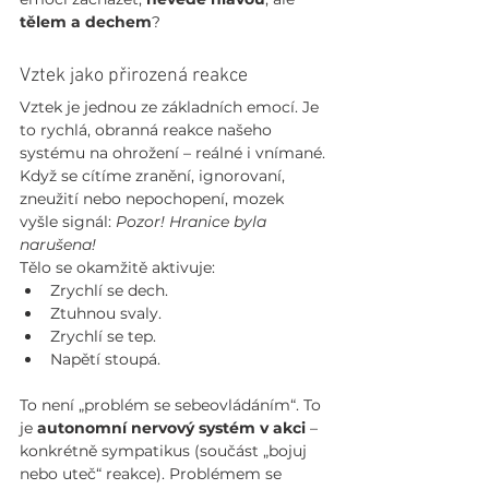
tělem a dechem
?
Vztek jako přirozená reakce
Vztek je jednou ze základních emocí. Je 
to rychlá, obranná reakce našeho 
systému na ohrožení – reálné i vnímané. 
Když se cítíme zranění, ignorovaní, 
zneužití nebo nepochopení, mozek 
vyšle signál: 
Pozor! Hranice byla 
narušena!
Tělo se okamžitě aktivuje:
Zrychlí se dech.
Ztuhnou svaly.
Zrychlí se tep.
Napětí stoupá.
To není „problém se sebeovládáním“. To 
je 
autonomní nervový systém v akci
 – 
konkrétně sympatikus (součást „bojuj 
nebo uteč“ reakce). Problémem se 