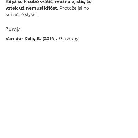
Když se k sobě vrátíš, možná zjistíš, že 
vztek už nemusí křičet.
 Protože jsi ho 
konečně slyšel.
Zdroje
Van der Kolk, B. (2014).
The Body 
Keeps the Score: Brain, Mind, and Body 
in the Healing of Trauma.
Porges, S. W. (2011).
The Polyvagal 
Theory: Neurophysiological 
Foundations of Emotions, Attachment, 
Communication, and Self-Regulation.
Zobrazit vše
Nejnovější příspěvky