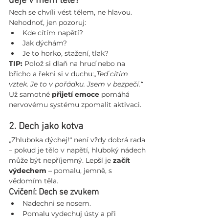
děje v mém těle?
Nech se chvíli vést tělem, ne hlavou. 
Nehodnoť, jen pozoruj:
Kde cítím napětí?
Jak dýchám?
Je to horko, stažení, tlak?
TIP:
 Polož si dlaň na hruď nebo na 
břicho a řekni si v duchu:
„Teď cítím 
vztek. Je to v pořádku. Jsem v bezpečí.“
Už samotné 
přijetí emoce
 pomáhá 
nervovému systému zpomalit aktivaci.
2. Dech jako kotva
„Zhluboka dýchej!“ není vždy dobrá rada 
– pokud je tělo v napětí, hluboký nádech 
může být nepříjemný. Lepší je 
začít 
výdechem
 – pomalu, jemně, s 
vědomím těla.
Cvičení: Dech se zvukem
Nadechni se nosem.
Pomalu vydechuj ústy a při 