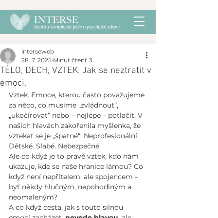
interseweb
28. 7. 2025
Minut čtení: 3
TĚLO, DECH, VZTEK: Jak se neztratit v
emoci.
Vztek. Emoce, kterou často považujeme 
za něco, co musíme „zvládnout“, 
„ukočírovat“ nebo – nejlépe – potlačit. V 
našich hlavách zakořenila myšlenka, že 
vztekat se je „špatné“. Neprofesionální. 
Dětské. Slabé. Nebezpečné.
Ale co když je to právě vztek, kdo nám 
ukazuje, kde se naše hranice lámou? Co 
když není nepřítelem, ale spojencem – 
byť někdy hlučným, nepohodlným a 
neomaleným?
A co když cesta, jak s touto silnou 
emocí zacházet, 
nevede hlavou
, ale 