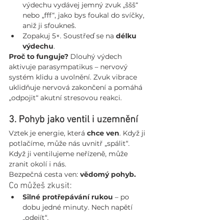
výdechu vydávej jemný zvuk „ššš“ 
nebo „fff“, jako bys foukal do svíčky, 
aniž ji sfoukneš.
Zopakuj 5×. Soustřeď se na 
délku 
výdechu
.
Proč to funguje?
 Dlouhý výdech 
aktivuje parasympatikus – nervový 
systém klidu a uvolnění. Zvuk vibrace 
uklidňuje nervová zakončení a pomáhá 
„odpojit“ akutní stresovou reakci.
3. Pohyb jako ventil i uzemnění
Vztek je energie, která 
chce ven
. Když ji 
potlačíme, může nás uvnitř „spálit“. 
Když ji ventilujeme neřízeně, může 
zranit okolí i nás.
Bezpečná cesta ven: 
vědomý pohyb.
Co můžeš zkusit:
Silné protřepávání rukou
 – po 
dobu jedné minuty. Nech napětí 
„odejít“.