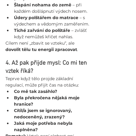
Šlapání nohama do země
 – při 
každém došlápnutí výdech nosem.
Údery polštářem do matrace
 – s 
výdechem a vědomým zaměřením.
Tiché zařvání do polštáře
 – zvlášť 
když nemůžeš křičet nahlas.
Cílem není „zbavit se vzteku“, ale 
dovolit tělu tu energii zpracovat
.
4. Až pak přijde mysl: Co mi ten 
vztek říká?
Teprve když tělo projde základní 
regulací, může přijít čas na otázku:
Co mě tak zasáhlo?
Byla překročena nějaká moje 
hranice?
Cítil/a jsem se ignorovaný, 
nedoceněný, zrazený?
Jaká moje potřeba nebyla 
naplněna?