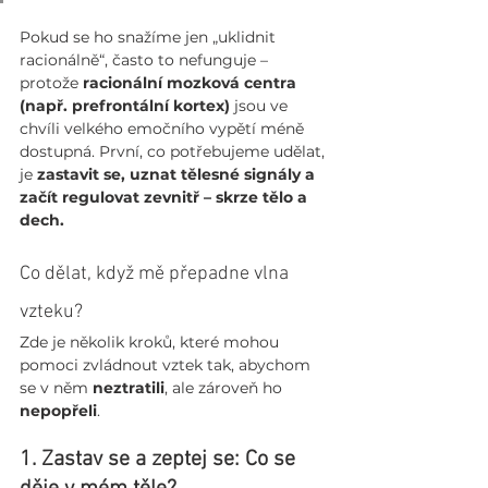
Pokud se ho snažíme jen „uklidnit 
racionálně“, často to nefunguje – 
protože 
racionální mozková centra 
(např. prefrontální kortex)
 jsou ve 
chvíli velkého emočního vypětí méně 
dostupná. První, co potřebujeme udělat, 
je 
zastavit se, uznat tělesné signály a 
začít regulovat zevnitř – skrze tělo a 
dech.
Co dělat, když mě přepadne vlna 
vzteku?
Zde je několik kroků, které mohou 
pomoci zvládnout vztek tak, abychom 
se v něm 
neztratili
, ale zároveň ho 
nepopřeli
.
1. Zastav se a zeptej se: Co se 