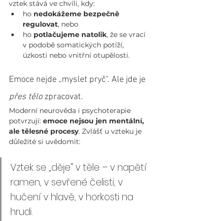
vztek stává ve chvíli, kdy:
ho 
nedokážeme bezpečně 
regulovat
, nebo
ho 
potlačujeme natolik
, že se vrací 
v podobě somatických potíží, 
úzkosti nebo vnitřní otupělosti.
Emoce nejde „myslet pryč“. Ale jde je 
přes tělo
 zpracovat.
Moderní neurověda i psychoterapie 
potvrzují: 
emoce nejsou jen mentální, 
ale tělesné procesy
. Zvlášť u vzteku je 
důležité si uvědomit:
Vztek se „děje“ v těle – v napětí 
ramen, v sevřené čelisti, v 
hučení v hlavě, v horkosti na 
hrudi.