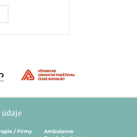
ISTNÍ PARTNER: Signály,
 byste neměli ignorovat.
 údaje
rapie / Firmy
Ambulance