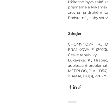
Užitečné bývá také z
přijímáme a klikáme? 
zrovna na druhém konc
Podstatné je aby setrv
Zdroje: 
CHOMYNOVÁ, P., DV
FRANKOVÁ, E. (2023). 
České republiky.
Lukavská, K., Hrabec,
adolescent problematic
MEERLOO, J. A. (1954).
disease, 120(3), 290-291