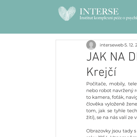
interseweb
5. 12.
JAK NA DI
Krejčí
Počítače, mobily, tele
nebo robot navržený ro
to kamera, foťák, navi
člověka vyloženě žene 
tom, jak se tyhle tech
žití), se na nás valí ze
Obrazovky jsou tady s n