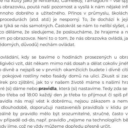
na kulty jako je Nintendo, GameBoy, Tamagochi – vše spjat
 s obrazovku, poutá naši pozornost a vysílá k nám nějaké inf
 mnoho dobrého a užitečného. Přínos v průmyslu, školách,
procedurách (atd. atd.) je nesporný. To, že dochází k jej
, a týká se nás samotných. Častokrát se nám to nelíbí slyšet, 
 co děláme, že sledujeme, že posloucháme, že hrajeme a ne
m po obrazovce. Není to o tom, že nás obrazovka ovládá, jak
evědomých, důvodů) nechám ovládat.
 ovládání, kdy se bavíme o hodinách prosezených u obra
to divně a nejspíš se v prvních okamžicích budete i divně cít
 pokojové rostliny nebo fasády domů na ulici. Zkusit si zad
ek pro zjištění, jak to v našem životě máme s našimi hra
ré (si) dáme nebo 
pravidla
, která (si) nastavíme. Tedy zda 
bo třeba od 18:00 každý den je třeba to přijmout či spíš při
vidla nás mají vést k dobrému, nejsou zákazem a nemají
louhodobě, doporučuji nastavené/á pravidlo/a v klidu pro
deálně by pravidlo mělo být srozumitelné, stručné, často
šť v případě od-do, např. pravidlo „nejsme na technologiích 
e, kdy jíme, což ne vždy můžeme dopředu přesně určit. 