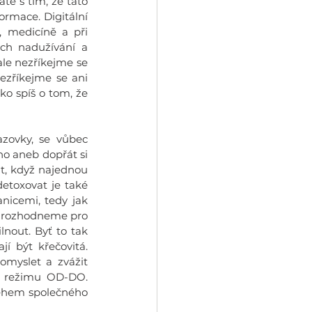
é s tím, že tato 
ormace. Digitální 
 medicíně a při 
ich nadužívání a 
ale nezříkejme se 
zříkejme se ani 
o spíš o tom, že 
zovky, se vůbec 
nezdráhejte všechny digivěci vzít, dát někam mimo náš dosah a dělat cokoliv jiného aneb dopřát si 
it, když najednou 
etoxovat je také 
nicemi, tedy jak 
se rozhodneme pro 
lnout. Byť to tak 
 být křečovitá. 
myslet a zvážit 
 v režimu OD-DO. 
během společného 