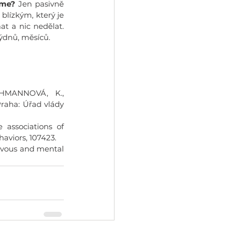
eme?
 Jen pasivně 
lízkým, který je 
t a nic nedělat. 
týdnů, měsíců.
MANNOVÁ, K., 
raha: Úřad vlády 
 associations of 
aviors, 107423.
rvous and mental 