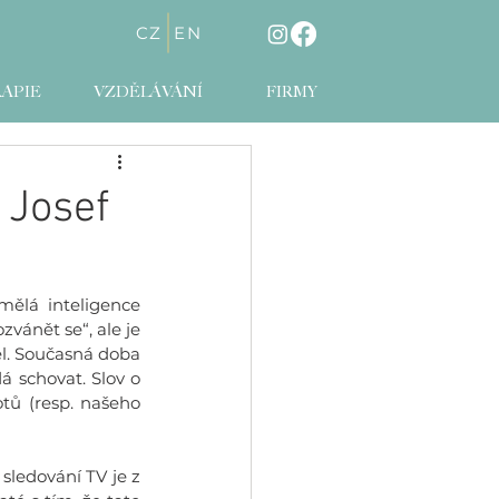
CZ
EN
APIE
VZDĚLÁVÁNÍ
FIRMY
 Josef
umělá inteligence 
vánět se“, ale je 
l. Současná doba 
 schovat. Slov o 
tů (resp. našeho 
sledování TV je z 