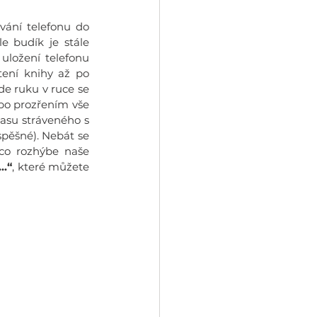
ání telefonu do 
e budík je stále 
uložení telefonu 
tení knihy až po 
e ruku v ruce se 
o prozřením vše 
asu stráveného s 
pěšné). Nebát se 
 co rozhýbe naše 
..“
, které můžete 