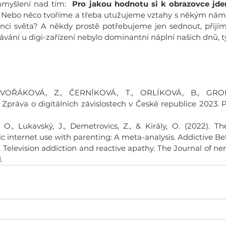
amyšlení nad tím:  
Pro jakou hodnotu si k obrazovce jd
Nebo něco tvoříme a třeba utužujeme vztahy s někým nám b
i světa? A někdy prostě potřebujeme jen sednout, přijíma
ávání u digi-zařízení nebylo dominantní náplní našich dnů, 
OŘÁKOVÁ, Z., ČERNÍKOVÁ, T., ORLÍKOVÁ, B., GROH
Zpráva o digitálních závislostech v České republice 2023. P
 O., Lukavský, J., Demetrovics, Z., & Király, O. (2022). The
 internet use with parenting: A meta-analysis. Addictive Beh
 Television addiction and reactive apathy. The Journal of ne
.