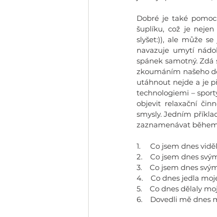
Dobré je také pomoci
šuplíku, což je nejen
slyšet:)), ale může s
navazuje umytí nádobí
spánek samotný. Zdá s
zkoumáním našeho den
utáhnout nejde a je př
technologiemi – sporty
objevit relaxační čin
smysly. Jedním příkla
zaznamenávat během dn
1.     Co jsem dnes vi
2.    Co jsem dnes sv
3.    Co jsem dnes svý
4.    Co dnes jedla mo
5.    Co dnes dělaly m
6.    Dovedli mě dnes