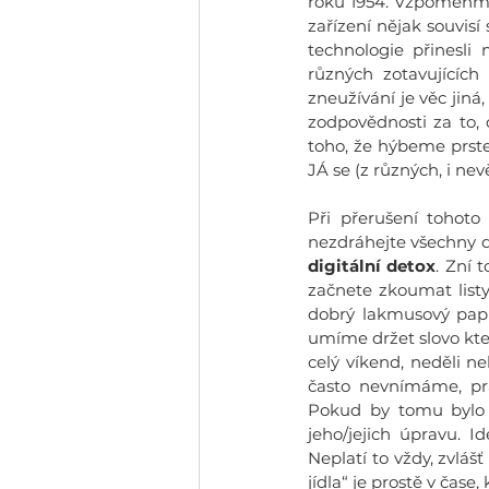
roku 1954. Vzpomeňme 
zařízení nějak souvisí
technologie přinesli
různých zotavujících 
zneužívání je věc jiná
zodpovědnosti za to,
toho, že hýbeme prste
JÁ se (z různých, i n
Při přerušení tohoto
digitální detox
. Zní 
začnete zkoumat listy
dobrý lakmusový papír
umíme držet slovo kte
celý víkend, neděli ne
často nevnímáme, pra
Pokud by tomu bylo d
jeho/jejich úpravu. I
Neplatí to vždy, zvlá
jídla“ je prostě v čas