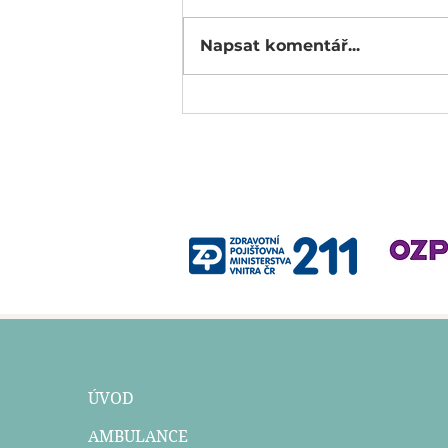
Napsat komentář...
ADHD NEBO TRAUMA?: Když se
symptomy potkávají.
ÚVOD
AMBULANCE