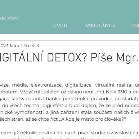
ÚVOD
AMBULANCE
TER
 2023
Minut čtení: 3
GITÁLNÍ DETOX? Píše Mgr.
vize, média, elektronizace, digitalizace, virtuální realita, 
botem. Vždyť mít telefon už dávno není „mít Nokii3310 a proz
gace, klíčky od auta, banka, peněženka, průvodce, překladate
do všech těchto „digi sfér“ a budí dojem, že se před ní nedá
nické vymoženosti a jiná zařízení stala součástí našich živo
 všech stran, až se chce říct „A kde je místo pro člověka?“ 
ámi již několik desítek let, např. první studie o závislosti na 