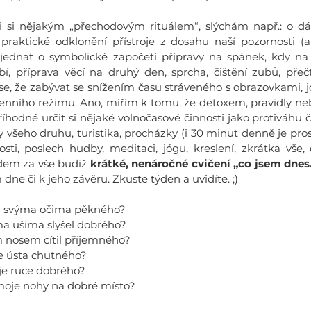
 si nějakým „přechodovým rituálem“, slýchám např.: o dáv
 praktické odklonění přístroje z dosahu naší pozornosti (al
e jednat o symbolické započetí přípravy na spánek, kdy na 
, příprava věcí na druhý den, sprcha, čištění zubů, přeč
e, že zabývat se snížením času stráveného s obrazovkami, jd
ního režimu. Ano, mířím k tomu, že detoxem, pravidly neb
íhodné určit si nějaké volnočasové činnosti jako protiváhu č
 všeho druhu, turistika, procházky (i 30 minut denně je pros
nosti, poslech hudby, meditaci, jógu, kreslení, zkrátka vše,
dem za vše budiž 
krátké, nenáročné cvičení „co jsem dnes.
e či k jeho závěru. Zkuste týden a uvidíte. ;)
děl svýma očima pěkného?
ýma ušima slyšel dobrého?
m nosem cítil příjemného?
je ústa chutného?
oje ruce dobrého?
 moje nohy na dobré místo?