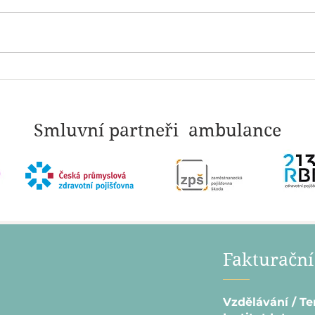
PERFEKCIONISMUS: Když
NARC
touha po dokonalosti začne
které
ničit.
Smluvní partneři ambulance
Fakturační
Vzdělávání / Te