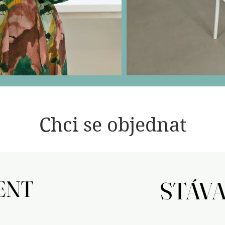
Chci se objednat
ENT
ENT
STÁVA
STÁVA