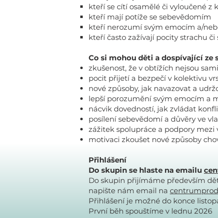
kteří se cítí osamělé či vyloučené z 
kteří mají potíže se sebevědomím
kteří nerozumí svým emocím a/nebo 
kteří často zažívají pocity strachu č
Co si mohou děti a dospívající ze
zkušenost, že v obtížích nejsou sami
pocit přijetí a bezpečí v kolektivu v
nové způsoby, jak navazovat a udrž
lepší porozumění svým emocím a mo
nácvik dovedností, jak zvládat konfl
posílení sebevědomí a důvěry ve vla
zážitek spolupráce a podpory mezi 
motivaci zkoušet nové způsoby cho
Přihlášení
Do skupin se hlaste na emailu
cen
Do skupin přijímáme především děti
napište nám email na
centrumprod
Přihlášení je možné do konce listo
První běh spouštíme v lednu 2026