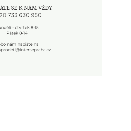
ÁTE SE K NÁM VŽDY
20 733 630 950
ndělí - čtvrtek 8-15
Pátek 8-14
ebo nám napište na
prodeti@intersepraha.cz