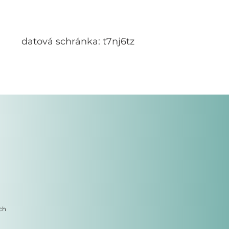
datová schránka: t7nj6tz
ch