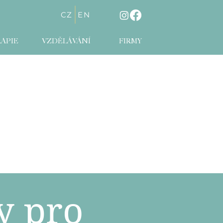
CZ
EN
APIE
VZDĚLÁVÁNÍ
FIRMY
y pro