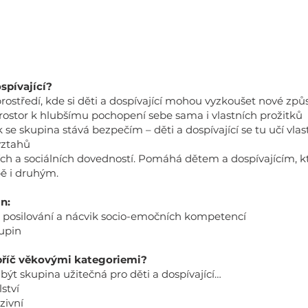
ospívající?
středí, kde si děti a dospívající mohou vyzkoušet nové způso
 prostor k hlubšímu pochopení sebe sama i vlastních prožitků
 skupina stává bezpečím – děti a dospívající se tu učí vlas
vztahů
h a sociálních dovedností. Pomáhá dětem a dospívajícím, kt
bě i druhým.
in:
o posilování a nácvik socio-emočních kompetencí
kupin
příč věkovými kategoriemi?
ýt skupina užitečná pro děti a dospívající…
ství
zivní