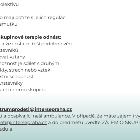
kolektivu
mají potíže s jejich regulací
i smutku
 skupinové terapie odnést:
 a že i ostatní řeší podobné věci
rstevníků
ovat vztahy
žnost je sdílet s druhými
ikty, strach nebo vztek
stní schopnosti
vrstevníky
vání i mimo skupinu
trumprodeti@intersepraha.cz
 a dospívající naší ambulance. V případě, že máte zájem i v
eti@intersepraha.cz
a do předmětu uveďte ZÁJEM O SKUP
padu a