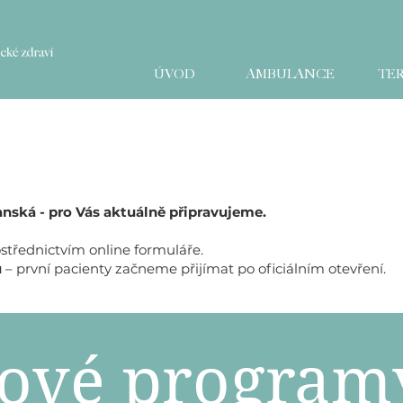
ÚVOD
AMBULANCE
TER
ská - pro Vás aktuálně připravujeme.
střednictvím online formuláře.
u
– první pacienty začneme přijímat po oficiálním otevření.
ové program