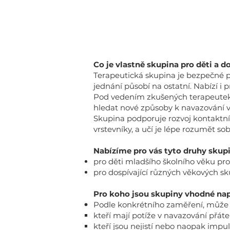
Co je vlastně skupina pro děti a d
Terapeutická skupina je bezpečné pro
jednání působí na ostatní. Nabízí i
Pod vedením zkušených terapeutek se
hledat nové způsoby k navazování 
Skupina podporuje rozvoj kontaktníc
vrstevníky, a učí je lépe rozumět so
Nabízíme pro vás tyto druhy skup
pro děti mladšího školního věku pr
pro dospívající různých věkových s
Pro koho jsou skupiny vhodné na
Podle konkrétního zaměření, může b
kteří mají potíže v navazování přátel
kteří jsou nejistí nebo naopak impul