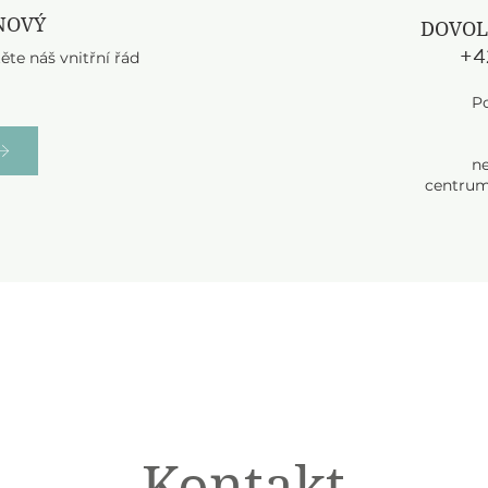
 NOVÝ
DOVOL
+4
ěte náš vnitřní řád
Po
n
centrum
Kontakt