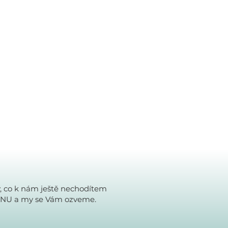
y, co k nám ještě nechodítem
INU a my se Vám ozveme.