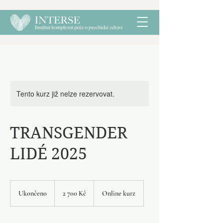
Tento kurz již nelze rezervovat.
TRANSGENDER
LIDÉ 2025
2 700
českých
Ukončeno
U
2 700 Kč
Online kurz
korun
k
o
n