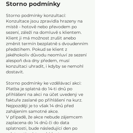
Storno podmínky
č
e
Storno podmínky konzultací:
n
Konzultace jsou zpravidla hrazeny na
o
místě - hotově nebo převodem po
sezení, záleží na domluvě s klientem.
Klient ji má možnost zrušit anebo
změnit termín bezplatně s dvoudenním
předstihem. Pokud se klient z
jakéhokoliv důvodu neomluví ze sezení
alespoň dva dny předem, musí
konzultaci uhradit, i kdyby se nemohl
dostavit.
Storno podmínky ke vzdělávací akci:
Platba je splatná do 14-ti dnů po
přihlášení na akci na účet uvedený ve
faktuře zaslané po přihlášení na kurz.
Nejpozději je to však 14 dnů před
zahájením samotné akce.
V případě, že akce nebude zájemcem
zaplacena do 14 dnů či do data
splatnosti, bude následující den po