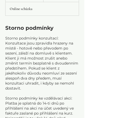
k
o
Online schůzka
n
č
e
n
Storno podmínky
o
Storno podmínky konzultací:
Konzultace jsou zpravidla hrazeny na
místě - hotově nebo převodem po
sezení, záleží na domluvě s klientem.
Klient ji má možnost zrušit anebo
změnit termín bezplatně s dvoudenním
předstihem. Pokud se klient z
jakéhokoliv důvodu neomluví ze sezení
alespoň dva dny předem, musí
konzultaci uhradit, i kdyby se nemohl
dostavit.
Storno podmínky ke vzdělávací akci:
Platba je splatná do 14-ti dnů po
přihlášení na akci na účet uvedený ve
faktuře zaslané po přihlášení na kurz.