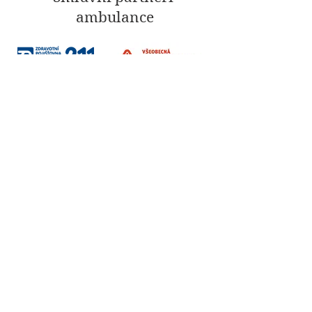
ambulance
Sociální sítě
Fakturační údaje
Vzdělávání / Terapie / Firmy
Institut Interse s.r.o.