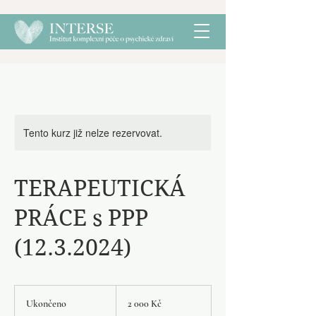
Tento kurz již nelze rezervovat.
TERAPEUTICKÁ
PRÁCE s PPP
(12.3.2024)
2 000
českých
Ukončeno
U
2 000 Kč
korun