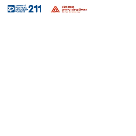
Sociální sítě
Fakturační údaje
Vzdělávání / Terapie / Firmy
Institut Interse s.r.o.
Korunní 2569/108
Vinohrady, Praha 101 00