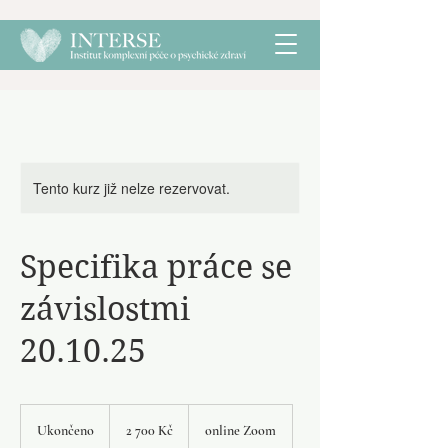
Tento kurz již nelze rezervovat.
Specifika práce se
závislostmi
20.10.25
2 700
českých
Ukončeno
U
2 700 Kč
online Zoom
korun