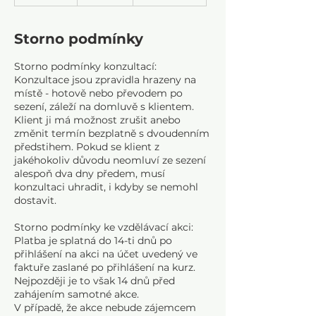
k
o
n
Storno podmínky
č
e
Storno podmínky konzultací:
n
Konzultace jsou zpravidla hrazeny na
o
místě - hotově nebo převodem po
sezení, záleží na domluvě s klientem.
Klient ji má možnost zrušit anebo
změnit termín bezplatně s dvoudenním
předstihem. Pokud se klient z
jakéhokoliv důvodu neomluví ze sezení
alespoň dva dny předem, musí
konzultaci uhradit, i kdyby se nemohl
dostavit.
Storno podmínky ke vzdělávací akci:
Platba je splatná do 14-ti dnů po
přihlášení na akci na účet uvedený ve
faktuře zaslané po přihlášení na kurz.
Nejpozději je to však 14 dnů před
zahájením samotné akce.
V případě, že akce nebude zájemcem