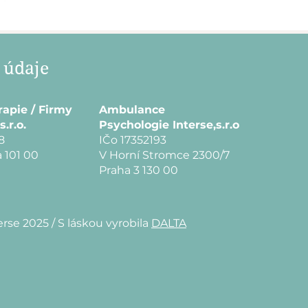
 údaje
rapie / Firmy
Ambulance
s.r.o.
Psychologie Interse,s.r.o
8
IČo 17352193
 101 00
V Horní Stromce 2300/7
Praha 3 130 00
erse 2025 /
S láskou vyrobila
DALTA