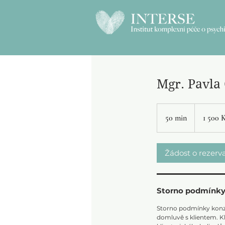
Mgr. Pavla 
1 500
českých
50 min
5
1 500 
korun
0
m
Žádost o rezerva
i
n
Storno podmínk
Storno podmínky konzu
domluvě s klientem. K