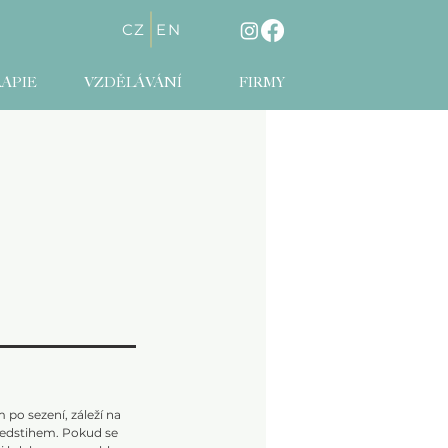
CZ
EN
APIE
VZDĚLÁVÁNÍ
FIRMY
po sezení, záleží na
ředstihem. Pokud se