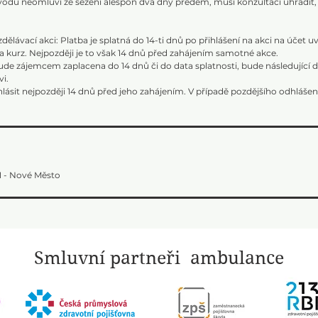
ůvodu neomluví ze sezení alespoň dva dny předem, musí konzultaci uhradit,
ělávací akci: Platba je splatná do 14-ti dnů po přihlášení na akci na účet u
na kurz. Nejpozději je to však 14 dnů před zahájením samotné akce.
ude zájemcem zaplacena do 14 dnů či do data splatnosti, bude následující 
i.
lásit nejpozději 14 dnů před jeho zahájením. V případě pozdějšího odhláše
 1 - Nové Město
Smluvní partneři ambulance