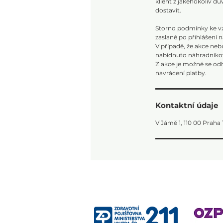
klient z jakéhokoliv d
dostavit.
Storno podmínky ke vzd
zaslané po přihlášení 
V případě, že akce neb
nabídnuto náhradníkov
Z akce je možné se odh
Kontaktní údaje
V Jámě 1, 110 00 Praha