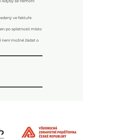
 i kdyby se nemohl
vedený ve faktuře
den po splatnosti místo
ní není možné žádat o