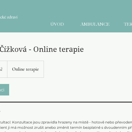
ÚVOD
AMBULANCE
TER
Čížková - Online terapie
Kč
Online terapie
ci
y
ltací: Konzultace jsou zpravidla hrazeny na místě - hotově nebo převodem 
lient ji má možnost zrušit anebo změnit termín bezplatně s dvoudenním p