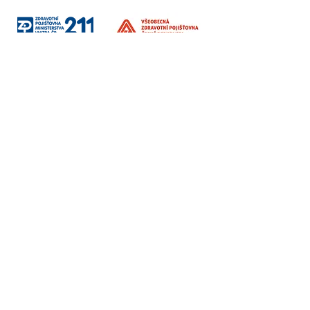
Sociální sítě
Fakturační údaje
Vzdělávání / Terapie / Firmy
Institut Interse s.r.o.
Korunní 2569/108
Vinohrady, Praha 101 00