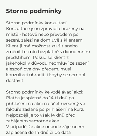
Storno podmínky
Storno podmínky konzultací:
Konzultace jsou zpravidla hrazeny na
místě - hotově nebo převodem po
sezení, záleží na domluvě s klientem.
Klient ji má možnost zrušit anebo
změnit termín bezplatně s dvoudenním
předstihem. Pokud se klient z
jakéhokoliv důvodu neomluví ze sezení
alespoň dva dny předem, musí
konzultaci uhradit, i kdyby se nemohl
dostavit.
Storno podmínky ke vzdělávací akci:
Platba je splatná do 14-ti dnů po
přihlášení na akci na účet uvedený ve
faktuře zaslané po přihlášení na kurz.
Nejpozději je to však 14 dnů před
zahájením samotné akce.
V případě, že akce nebude zájemcem
zaplacena do 14 dnů či do data