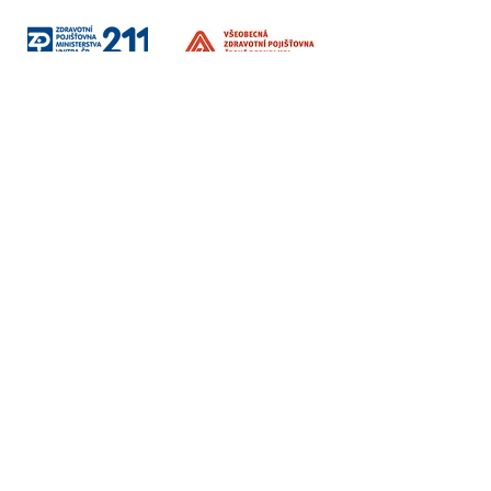
Sociální sítě
Fakturační údaje
Vzdělávání / Terapie / Firmy
Institut Interse s.r.o.
Korunní 2569/108
Vinohrady, Praha 101 00