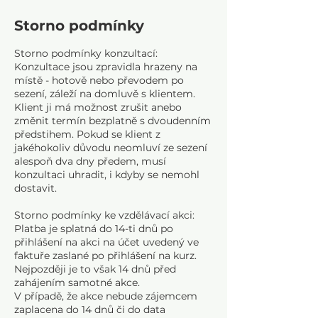
Storno podmínky
Storno podmínky konzultací:
Konzultace jsou zpravidla hrazeny na
místě - hotově nebo převodem po
sezení, záleží na domluvě s klientem.
Klient ji má možnost zrušit anebo
změnit termín bezplatně s dvoudenním
předstihem. Pokud se klient z
jakéhokoliv důvodu neomluví ze sezení
alespoň dva dny předem, musí
konzultaci uhradit, i kdyby se nemohl
dostavit.
Storno podmínky ke vzdělávací akci:
Platba je splatná do 14-ti dnů po
přihlášení na akci na účet uvedený ve
faktuře zaslané po přihlášení na kurz.
Nejpozději je to však 14 dnů před
zahájením samotné akce.
V případě, že akce nebude zájemcem
zaplacena do 14 dnů či do data