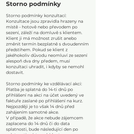
Storno podmínky
č
e
Storno podmínky konzultací:
n
Konzultace jsou zpravidla hrazeny na
o
místě - hotově nebo převodem po
sezení, záleží na domluvě s klientem.
Klient ji má možnost zrušit anebo
změnit termín bezplatně s dvoudenním
předstihem. Pokud se klient z
jakéhokoliv důvodu neomluví ze sezení
alespoň dva dny předem, musí
konzultaci uhradit, i kdyby se nemohl
dostavit.
Storno podmínky ke vzdělávací akci:
Platba je splatná do 14-ti dnů po
přihlášení na akci na účet uvedený ve
faktuře zaslané po přihlášení na kurz.
Nejpozději je to však 14 dnů před
zahájením samotné akce.
V případě, že akce nebude zájemcem
zaplacena do 14 dnů či do data
splatnosti, bude následující den po