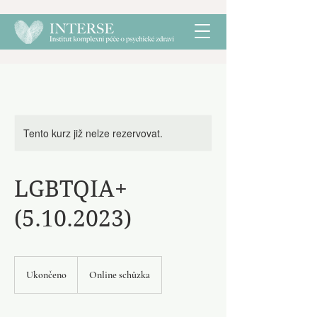
Tento kurz již nelze rezervovat.
LGBTQIA+
(5.10.2023)
Ukončeno
U
Online schůzka
k
o
n