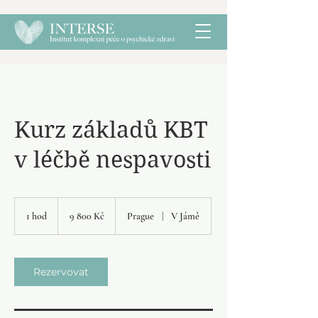
Kurz základů KBT
v léčbě nespavosti
9 800
českých
1 hod
1
9 800 Kč
Prague
|
V Jámě
korun
h
o
Rezervovat