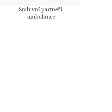
Smluvní partneři
ambulance
Sociální sítě
Fakturační údaje