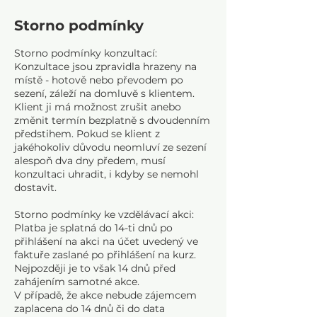
Storno podmínky
Storno podmínky konzultací:
Konzultace jsou zpravidla hrazeny na
místě - hotově nebo převodem po
sezení, záleží na domluvě s klientem.
Klient ji má možnost zrušit anebo
změnit termín bezplatně s dvoudenním
předstihem. Pokud se klient z
jakéhokoliv důvodu neomluví ze sezení
alespoň dva dny předem, musí
konzultaci uhradit, i kdyby se nemohl
dostavit.
Storno podmínky ke vzdělávací akci:
Platba je splatná do 14-ti dnů po
přihlášení na akci na účet uvedený ve
faktuře zaslané po přihlášení na kurz.
Nejpozději je to však 14 dnů před
zahájením samotné akce.
V případě, že akce nebude zájemcem
zaplacena do 14 dnů či do data