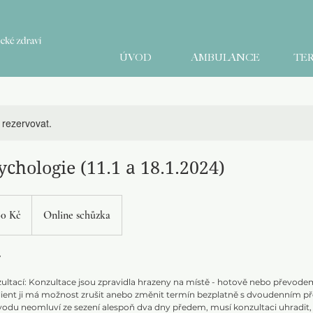
ÚVOD
AMBULANCE
TER
e rezervovat.
ychologie (11.1 a 18.1.2024)
00 Kč
Online schůzka
y
ltací: Konzultace jsou zpravidla hrazeny na místě - hotově nebo převodem 
lient ji má možnost zrušit anebo změnit termín bezplatně s dvoudenním p
ůvodu neomluví ze sezení alespoň dva dny předem, musí konzultaci uhradit,