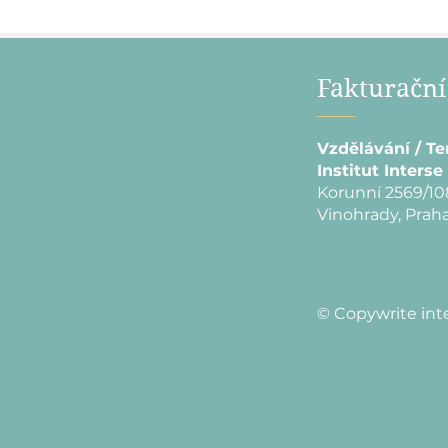
Fakturační
Vzdělávání / Te
Institut Interse 
Korunní 2569/10
Vinohrady, Praha
© Copywrite int