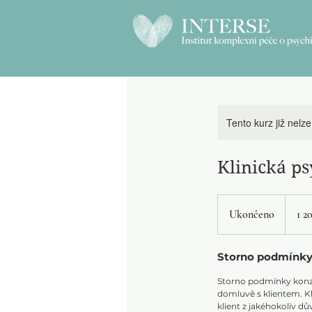
Tento kurz již nelz
Klinická ps
1 200
českých
Ukončeno
U
1 2
korun
k
o
Storno podmínk
n
č
Storno podmínky konzu
domluvě s klientem. K
e
klient z jakéhokoliv d