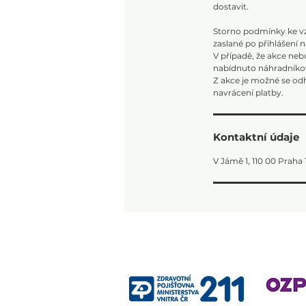
n
dostavit.
o
Storno podmínky ke vzd
zaslané po přihlášení 
V případě, že akce neb
nabídnuto náhradníkov
Z akce je možné se odh
Kontaktní údaje
V Jámě 1, 110 00 Praha