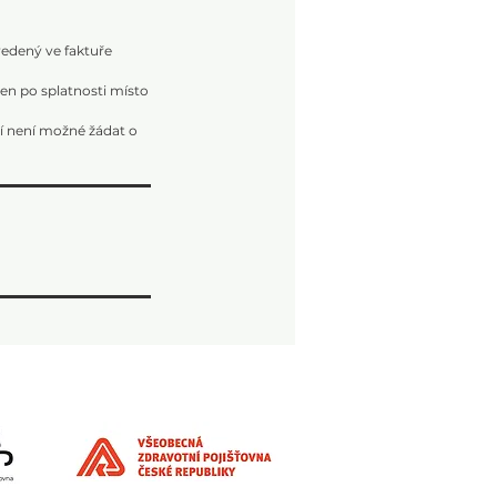
vedený ve faktuře
den po splatnosti místo
ní není možné žádat o