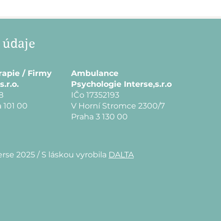
 údaje
rapie / Firmy
Ambulance
s.r.o.
Psychologie Interse,s.r.o
8
IČo 17352193
 101 00
V Horní Stromce 2300/7
Praha 3 130 00
erse 2025 /
S láskou vyrobila
DALTA