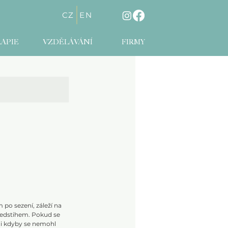
CZ
EN
APIE
VZDĚLÁVÁNÍ
FIRMY
po sezení, záleží na
ředstihem. Pokud se
 i kdyby se nemohl