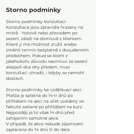
n
Storno podmínky
č
e
Storno podmínky konzultací:
n
Konzultace jsou zpravidla hrazeny na
o
místě - hotově nebo převodem po
sezení, záleží na domluvě s klientem.
Klient ji má možnost zrušit anebo
změnit termín bezplatně s dvoudenním
předstihem. Pokud se klient z
jakéhokoliv důvodu neomluví ze sezení
alespoň dva dny předem, musí
konzultaci uhradit, i kdyby se nemohl
dostavit.
Storno podmínky ke vzdělávací akci:
Platba je splatná do 14-ti dnů po
přihlášení na akci na účet uvedený ve
faktuře zaslané po přihlášení na kurz.
Nejpozději je to však 14 dnů před
zahájením samotné akce.
V případě, že akce nebude zájemcem
zaplacena do 14 dnů či do data