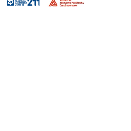
Sociální sítě
Fakturační údaje
Vzdělávání / Terapie / Firmy
Institut Interse s.r.o.
Korunní 2569/108
Vinohrady, Praha 101 00
Ambulance