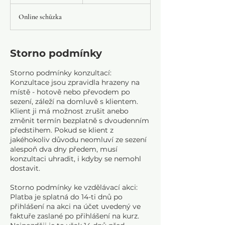
k
o
Online schůzka
n
č
e
n
Storno podmínky
o
Storno podmínky konzultací:
Konzultace jsou zpravidla hrazeny na
místě - hotově nebo převodem po
sezení, záleží na domluvě s klientem.
Klient ji má možnost zrušit anebo
změnit termín bezplatně s dvoudenním
předstihem. Pokud se klient z
jakéhokoliv důvodu neomluví ze sezení
alespoň dva dny předem, musí
konzultaci uhradit, i kdyby se nemohl
dostavit.
Storno podmínky ke vzdělávací akci:
Platba je splatná do 14-ti dnů po
přihlášení na akci na účet uvedený ve
faktuře zaslané po přihlášení na kurz.