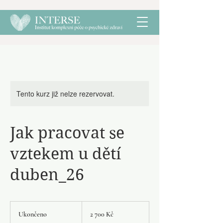
Tento kurz již nelze rezervovat.
Jak pracovat se
vztekem u dětí
duben_26
2 700
českých
Ukončeno
U
2 700 Kč
korun