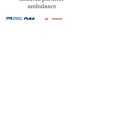
ambulance
Sociální sítě
Fakturační údaje
Vzdělávání / Terapie / Firmy
Institut Interse s.r.o.