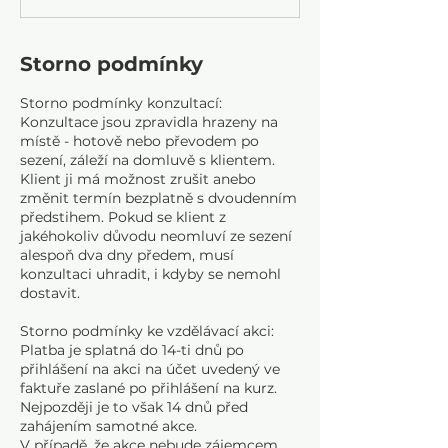
č
e
n
Storno podmínky
o
Storno podmínky konzultací:
Konzultace jsou zpravidla hrazeny na
místě - hotově nebo převodem po
sezení, záleží na domluvě s klientem.
Klient ji má možnost zrušit anebo
změnit termín bezplatně s dvoudenním
předstihem. Pokud se klient z
jakéhokoliv důvodu neomluví ze sezení
alespoň dva dny předem, musí
konzultaci uhradit, i kdyby se nemohl
dostavit.
Storno podmínky ke vzdělávací akci:
Platba je splatná do 14-ti dnů po
přihlášení na akci na účet uvedený ve
faktuře zaslané po přihlášení na kurz.
Nejpozději je to však 14 dnů před
zahájením samotné akce.
V případě, že akce nebude zájemcem