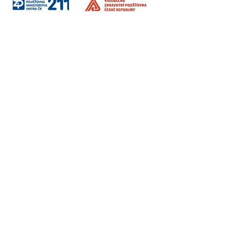
Sociální sítě
Fakturační údaje
Vzdělávání / Terapie / Firmy
Institut Interse s.r.o.
Korunní 2569/108
Vinohrady, Praha 101 00
Ambulance