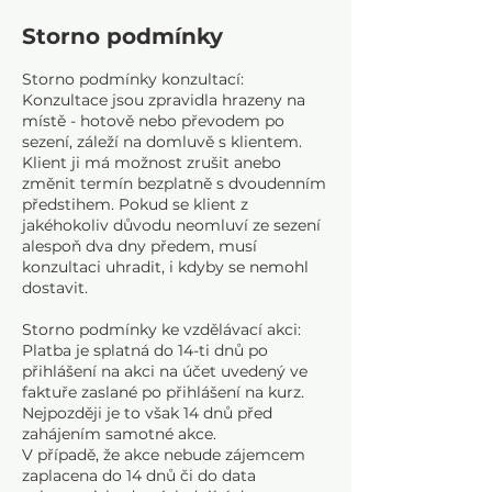
n
Storno podmínky
č
e
Storno podmínky konzultací:
n
Konzultace jsou zpravidla hrazeny na
o
místě - hotově nebo převodem po
sezení, záleží na domluvě s klientem.
Klient ji má možnost zrušit anebo
změnit termín bezplatně s dvoudenním
předstihem. Pokud se klient z
jakéhokoliv důvodu neomluví ze sezení
alespoň dva dny předem, musí
konzultaci uhradit, i kdyby se nemohl
dostavit.
Storno podmínky ke vzdělávací akci:
Platba je splatná do 14-ti dnů po
přihlášení na akci na účet uvedený ve
faktuře zaslané po přihlášení na kurz.
Nejpozději je to však 14 dnů před
zahájením samotné akce.
V případě, že akce nebude zájemcem
zaplacena do 14 dnů či do data