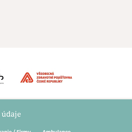
 údaje
rapie / Firmy
Ambulance