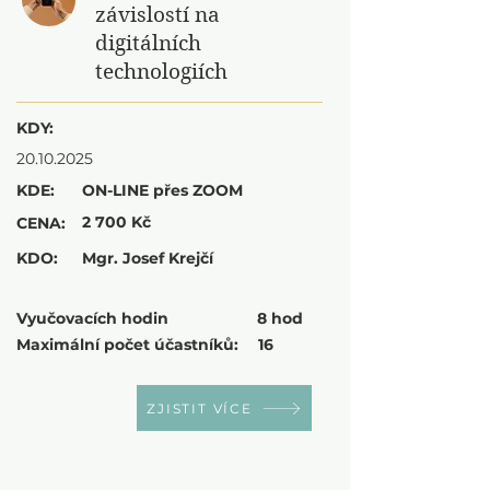
závislostí na
digitálních
technologiích
KDY:
20.10.2025
KDE:
ON-LINE přes ZOOM
2 700 Kč
CENA:
KDO:
Mgr. Josef Krejčí
Vyučovacích hodin
8 hod
Maximální počet účastníků:
16
ZJISTIT VÍCE