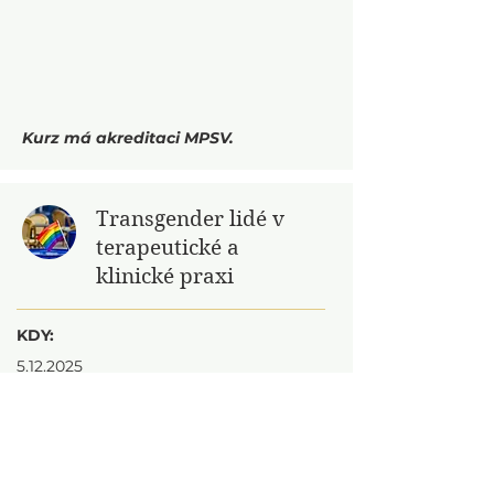
Kurz má akreditaci MPSV.
Transgender lidé v
terapeutické a
klinické praxi
KDY:
5.12.2025
KDE:
ON-LINE přes ZOOM
2 700 Kč
CENA:
KDO:
Mgr. Tomáš Kufa