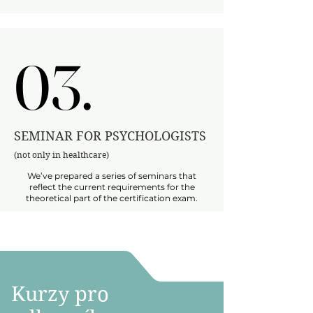
03.
03.
SEMINAR FOR PSYCHOLOGISTS
(not only in healthcare)
We’ve prepared a series of seminars that
reflect the current requirements for the
theoretical part of the certification exam.
Kurzy pro