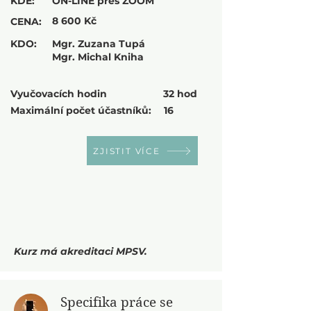
KDE:
ON-LINE přes ZOOM
8 600 Kč
CENA:
KDO:
Mgr. Zuzana Tupá
Mgr. Michal Kniha
Vyučovacích hodin
32 hod
Maximální počet účastníků:
16
ZJISTIT VÍCE
Kurz má akreditaci MPSV.
Specifika práce se