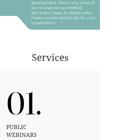
development. That’s why most of
our courses are accredited.
We’re also happy to design tailor-
made courses specifically for your
organization.
Services
01.
01.
PUBLIC
WEBINARS