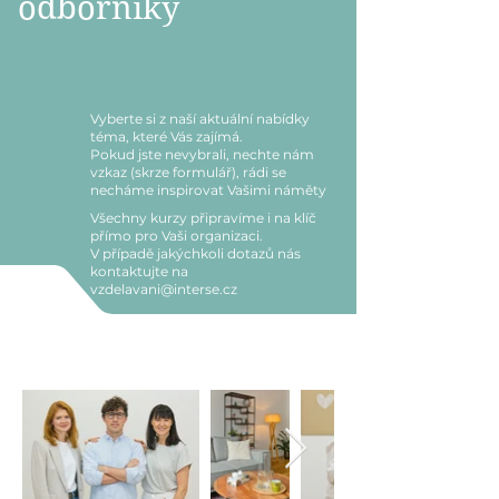
odborníky
Vyberte si z naší aktuální nabídky
téma, které Vás zajímá.
Pokud jste nevybrali, nechte nám
vzkaz (skrze formulář), rádi se
necháme inspirovat Vašimi náměty
Všechny kurzy připravíme i na klíč
přímo pro Vaši organizaci.
V případě jakýchkoli dotazů nás
kontaktujte na
vzdelavani@interse.cz