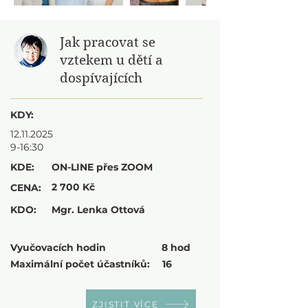
Jak pracovat se
vztekem u dětí a
dospívajících
KDY:
12.11.2025
9-16:30
KDE:
ON-LINE přes ZOOM
2 700 Kč
CENA:
KDO:
Mgr. Lenka Ottová
Vyučovacích hodin
8 hod
Maximální počet účastníků:
16
ZJISTIT VÍCE