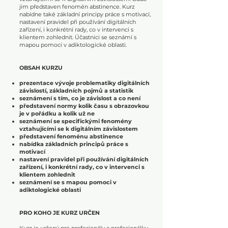
jim představen fenomén abstinence. Kurz
nabídne také základní principy práce s motivací,
nastavení pravidel při používání digitálních
zařízení, i konkrétní rady, co v intervenci s
klientem zohlednit. Účastnici se seznámí s
mapou pomoci v adiktologické oblasti.
OBSAH KURZU
prezentace vývoje problematiky digitálních
závislostí, základních pojmů a statistik
seznámení s tím, co je závislost a co není
představení normy kolik času s obrazovkou
je v pořádku a kolik už ne
seznámení se specifickými fenomény
vztahujícími se k digitálním závislostem
představení fenoménu abstinence
nabídka základních principů práce s
motivací
nastavení pravidel při používání digitálních
zařízení, i konkrétní rady, co v intervenci s
klientem zohlednit
seznámení se s mapou pomoci v
adiktologické oblasti
PRO KOHO JE KURZ URČEN