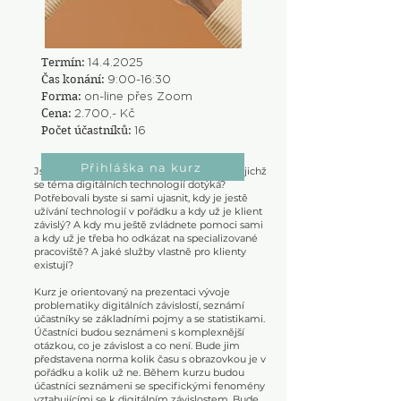
Termín:
14.4.2025
Čas konání:
9:00-16:30
Forma:
on-line přes Zoom
Cena:
2.700,- Kč
Počet účastníků:
16
Přihláška na kurz
Jste profesionál/*ka, která pracuje s klienty, jichž
se téma digitálních technologií dotýká?
Potřebovali byste si sami ujasnit, kdy je jestě
užívání technologií v pořádku a kdy už je klient
závislý? A kdy mu ještě zvládnete pomoci sami
a kdy už je třeba ho odkázat na specializované
pracoviště? A jaké služby vlastně pro klienty
existují?
Kurz je orientovaný na prezentaci vývoje
problematiky digitálních závislostí, seznámí
účastníky se základními pojmy a se statistikami.
Účastníci budou seznámeni s komplexnější
otázkou, co je závislost a co není. Bude jim
představena norma kolik času s obrazovkou je v
pořádku a kolik už ne. Během kurzu budou
účastníci seznámeni se specifickými fenomény
vztahujícími se k digitálním závislostem. Bude