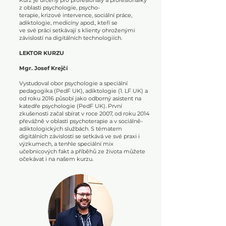
Kurz je určený pro profesionály a profesionálky
z oblasti psychologie, psycho-
terapie, krizové intervence, sociální práce,
adiktologie, medicíny apod., kteří se
ve své práci setkávají s klienty ohroženými
závislostí na digitálních technologiích.
LEKTOR KURZU
Mgr. Josef Krejčí
Vystudoval obor psychologie a speciální
pedagogika (PedF UK), adiktologie (1. LF UK) a
od roku 2016 působí jako odborný asistent na
katedře psychologie (PedF UK). První
zkušenosti začal sbírat v roce 2007, od roku 2014
převážně v oblasti psychoterapie a v sociálně-
adiktologických službách. S tématem
digitálních závislostí se setkává ve své praxi i
výzkumech, a tenhle speciální mix
učebnicových fakt a příběhů ze života můžete
očekávat i na našem kurzu.