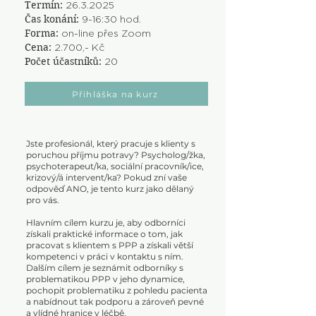
Termín:
26.3.2025
Čas konání:
9-16:30 hod.
Forma:
on-line přes Zoom
Cena:
2.700,- Kč
Počet účastníků:
20
Přihláška na kurz
Jste profesionál, který pracuje s klienty s
poruchou příjmu potravy? Psycholog/žka,
psychoterapeut/ka, sociální pracovník/ice,
krizový/á intervent/ka? Pokud zní vaše
odpověď ANO, je tento kurz jako dělaný
pro vás.
Hlavním cílem kurzu je, aby odborníci
získali praktické informace o tom, jak
pracovat s klientem s PPP a získali větší
kompetenci v práci v kontaktu s ním.
Dalším cílem je seznámit odborníky s
problematikou PPP v jeho dynamice,
pochopit problematiku z pohledu pacienta
a nabídnout tak podporu a zároveň pevné
a vlídné hranice v léčbě.