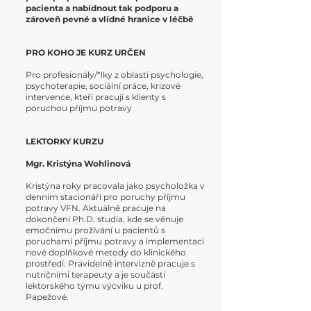
pacienta a nabídnout tak podporu a
zároveň pevné a vlídné hranice v léčbě
PRO KOHO JE KURZ URČEN
Pro profesionály/*lky z oblasti psychologie,
psychoterapie, sociální práce, krizové
intervence, kteří pracují s klienty s
poruchou příjmu potravy
LEKTORKY KURZU
Mgr. Kristýna Wohlinová
Kristýna roky pracovala jako psycholožka v
denním stacionáři pro poruchy příjmu
potravy VFN. Aktuálně pracuje na
dokončení Ph.D. studia, kde se věnuje
emočnímu prožívání u pacientů s
poruchami příjmu potravy a implementaci
nové doplňkové metody do klinického
prostředí. Pravidelně intervizně pracuje s
nutričními terapeuty a je součástí
lektorského týmu výcviku u prof.
Papežové.