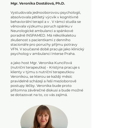
Mgr. Veronika Dostálová, Ph.D.
Vystudovala jednooborovou psychologii,
absolvovala pětiletý výcvik v kognitivně
behaviorální terapii a v . V rámci studia se
věnovala výzkumu poruch spánku v
Neurologické ambulanci a spánkové
poradně INSPAMED. Má několikaletou
zkušenost s pacientkami z denního
stacionáře pro poruchy příjmu potravy
VFN. V současné době pracuje jako klinický
psycholog v ambulanci Interse Praha.
a jako host Mgr. Veronika Kuncířová
(nutriční terapeutka) - Kristýna pracuje s
klienty v týmu s nutriční terapeutkou
Veronikou, se kterou se každý měsíc
pravidelně scházejí a řeší mezioborově
postupy léčby. Veronika bude proto
přítomna závěrečné diskusi a bude možné
se dotazovat na to, co vás zajímá.