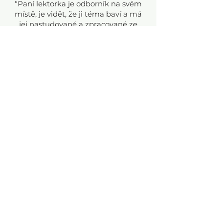
“Paní lektorka je odborník na svém
místě, je vidět, že ji téma baví a má
jej nastudované a zpracované ze
všech možných úhlů pohledu."
účastnice kurzu
"Líbilo se mi, jak široce byl (kurz)
pojatý, praktické tipy ohledně péče o
lidi s PPP a celkově hodně
zajímavých informací.
účastnice kurzu
"Dobře zpracované téma -
přednášející z praxe."