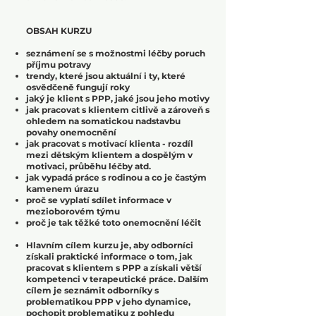
OBSAH KURZU
seznámení se s možnostmi léčby poruch
příjmu potravy
trendy, které jsou aktuální i ty, které
osvědčeně fungují roky
jaký je klient s PPP, jaké jsou jeho motivy
jak pracovat s klientem citlivě a zároveň s
ohledem na somatickou nadstavbu
povahy onemocnění
jak pracovat s motivací klienta - rozdíl
mezi dětským klientem a dospělým v
motivaci, průběhu léčby atd.
jak vypadá práce s rodinou a co je častým
kamenem úrazu
proč se vyplatí sdílet informace v
mezioborovém týmu
proč je tak těžké toto onemocnění léčit
Hlavním cílem kurzu je, aby odborníci
získali praktické informace o tom, jak
pracovat s klientem s PPP a získali větší
kompetenci v terapeutické práce. Dalším
cílem je seznámit odborníky s
problematikou PPP v jeho dynamice,
pochopit problematiku z pohledu