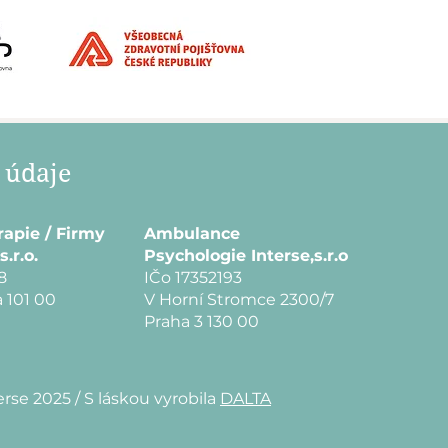
 údaje
rapie / Firmy
Ambulance
s.r.o.
Psychologie Interse,s.r.o
8
IČo 17352193
 101 00
V Horní Stromce 2300/7
Praha 3 130 00
erse 2025 /
S láskou vyrobila
DALTA