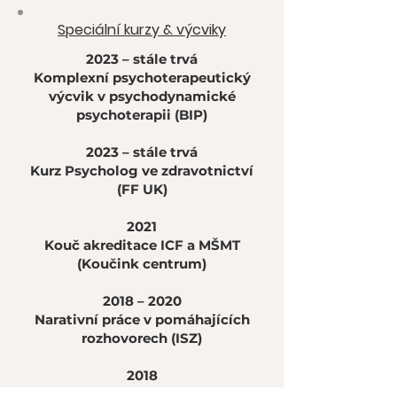
Speciální kurzy & výcviky
2023 – stále trvá
Komplexní psychoterapeutický
výcvik v psychodynamické
psychoterapii (BIP)
2023 – stále trvá
Kurz Psycholog ve zdravotnictví
(FF UK)
2021
Kouč akreditace ICF a MŠMT
(Koučink centrum)
2018 – 2020
Narativní práce v pomáhajících
rozhovorech (ISZ)
2018
Základní krizová intervence