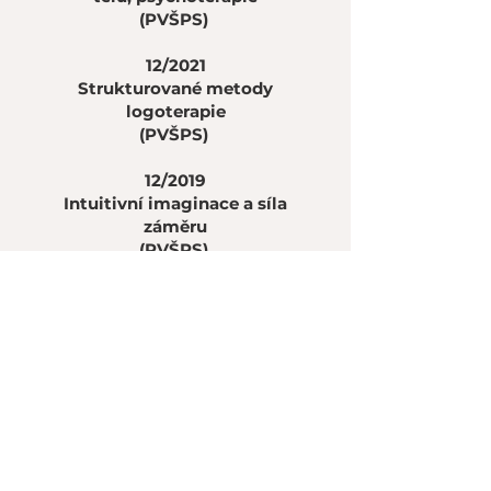
(PVŠPS)
12/2021
Strukturované metody
logoterapie
(PVŠPS)
12/2019
Intuitivní imaginace a síla
záměru
(PVŠPS)
11/2018
Spiritualita, náboženskost a
psychoterapie
(PVŠPS)
Smluvní partneři
ambulance