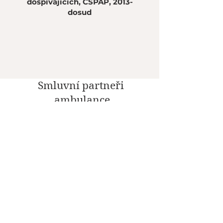
dospívajících, ČSPAP, 2013-
dosud
Smluvní partneři
ambulance
Sociální sítě