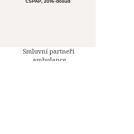
ČSPAP, 2016-dosud
Smluvní partneři
ambulance
Sociální sítě