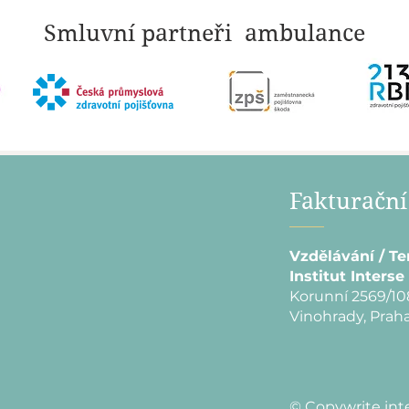
Smluvní partneři ambulance
Fakturační
Vzdělávání / Te
Institut Interse 
Korunní 2569/10
Vinohrady, Praha
© Copywrite int