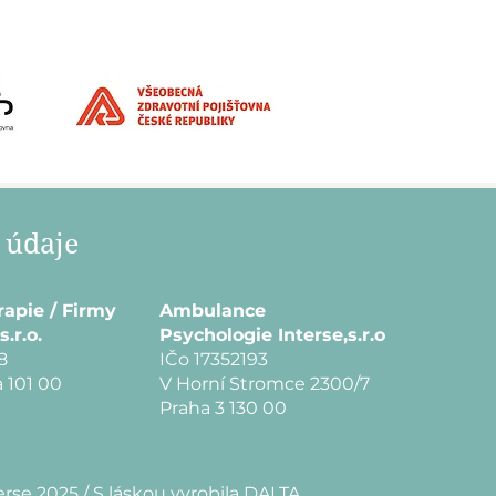
 údaje
rapie / Firmy
Ambulance
s.r.o.
Psychologie Interse,s.r.o
8
IČo 17352193
 101 00
V Horní Stromce 2300/7
Praha 3 130 00
erse 2025 /
S láskou vyrobila
DALTA