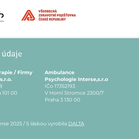
 údaje
rapie / Firmy
Ambulance
s.r.o.
Psychologie Interse,s.r.o
8
IČo 17352193
 101 00
V Horní Stromce 2300/7
Praha 3 130 00
erse 2025 /
S láskou vyrobila
DALTA