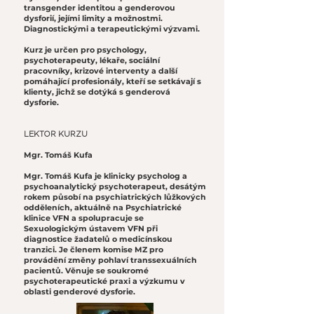
transgender identitou a genderovou
dysforií, jejími limity a možnostmi.
Diagnostickými a terapeutickými výzvami.
Kurz je určen pro psychology,
psychoterapeuty, lékaře, sociální
pracovníky, krizové interventy a další
pomáhající profesionály, kteří se setkávají s
klienty, jichž se dotýká s genderová
dysforie.
LEKTOR KURZU
Mgr. Tomáš Kufa
Mgr. Tomáš Kufa je klinicky psycholog a
psychoanalytický psychoterapeut, desátým
rokem působí na psychiatrických lůžkových
odděleních, aktuálně na Psychiatrické
klinice VFN a spolupracuje se
Sexuologickým ústavem VFN při
diagnostice žadatelů o medicínskou
tranzici. Je členem komise MZ pro
provádění změny pohlaví transsexuálních
pacientů. Věnuje se soukromé
psychoterapeutické praxi a výzkumu v
oblasti genderové dysforie.