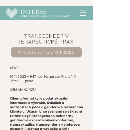
TRANSGENDER V
TERAPEUTICKÉ PRAXI
Přihláška na kurz 10.11.2023
KDY?
10.11.2023
v 9-17 hod. Na adrese: Praha 1, V
Jámě 1, 1. patro
OBSAH KURZU
Cílem přednášky je podat aktuální
informace o výzvách, úskalích a
možnostech péče o genderově rozmanitou
klientelu. Účastníci se seznámí se základní
terminologií (transgender, nebinární,
genderově expanzivní/nonkonformní,
transsexualita, transgender a genderová
dysforie). Běžnou praxí péče o lidi s