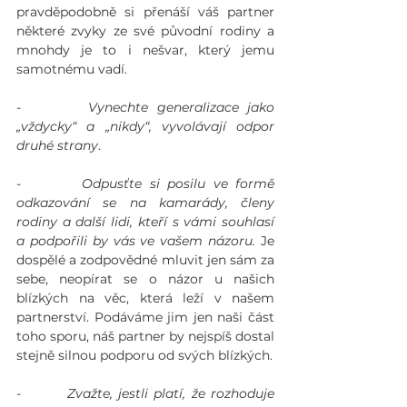
pravděpodobně si přenáší váš partner 
některé zvyky ze své původní rodiny a 
mnohdy je to i nešvar, který jemu 
samotnému vadí. 
-        
Vynechte generalizace jako 
„vždycky“ a „nikdy“, vyvolávají odpor 
druhé strany
. 
-        
Odpusťte si posilu ve formě 
odkazování se na kamarády, členy 
rodiny a další lidi, kteří s vámi souhlasí 
a podpořili by vás ve vašem názoru. 
Je 
dospělé a zodpovědné mluvit jen sám za 
sebe, neopírat se o názor u našich 
blízkých na věc, která leží v našem 
partnerství. Podáváme jim jen naši část 
toho sporu, náš partner by nejspíš dostal 
stejně silnou podporu od svých blízkých. 
-        
Zvažte, jestli platí, že rozhoduje 