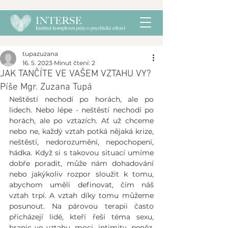
tupazuzana
16. 5. 2023
Minut čtení: 2
JAK TANČÍTE VE VAŠEM VZTAHU VY?
Píše Mgr. Zuzana Tupá
Neštěstí nechodí po horách, ale po 
lidech. Nebo lépe - neštěstí nechodí po 
horách, ale po vztazích. Ať už chceme 
nebo ne, každý vztah potká nějaká krize, 
neštěstí, nedorozumění, nepochopení, 
hádka. Když si s takovou situací umíme 
dobře poradit, může nám dohadování 
nebo jakýkoliv rozpor sloužit k tomu, 
abychom uměli definovat, čím náš 
vztah trpí. A vztah díky tomu můžeme 
posunout. Na párovou terapii často 
přicházejí lidé, kteří řeší téma sexu, 
hranic ve vztahu, moci, intimity, peněz, 