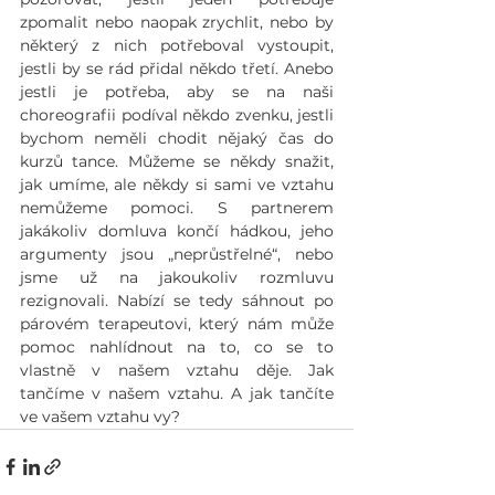
zpomalit nebo naopak zrychlit, nebo by 
některý z nich potřeboval vystoupit, 
jestli by se rád přidal někdo třetí. Anebo 
jestli je potřeba, aby se na naši 
choreografii podíval někdo zvenku, jestli 
bychom neměli chodit nějaký čas do 
kurzů tance. Můžeme se někdy snažit, 
jak umíme, ale někdy si sami ve vztahu 
nemůžeme pomoci. S partnerem 
jakákoliv domluva končí hádkou, jeho 
argumenty jsou „neprůstřelné“, nebo 
jsme už na jakoukoliv rozmluvu 
rezignovali. Nabízí se tedy sáhnout po 
párovém terapeutovi, který nám může 
pomoc nahlídnout na to, co se to 
vlastně v našem vztahu děje. Jak 
tančíme v našem vztahu. A jak tančíte 
ve vašem vztahu vy? 