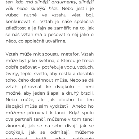
ten, kdo má silnější argumenty, silnější 
vůli nebo silnější hlas
. Nebo jestli je 
vůbec nutné ve vztahu vést boj, 
konkurovat si. Vztah je naše společná 
záležitost a je fajn se zaměřit na to, jak 
se náš vztah má a pečovat o něj jako o 
něco, co společně utváříme. 
Vztah může mít spoustu metafor. Vztah 
může být jako květina, o kterou je třeba 
dobře pečovat – potřebuje vodu, vzduch, 
živiny, teplo, světlo, aby rostla a dosáhla 
toho, čeho dosáhnout může. Nebo se dá 
vztah přirovnat ke dvojkolu – není 
možné, aby jeden šlapal a druhý brzdil. 
Nebo může, ale jak dlouho to ten 
šlapající může sám vydržet?  Anebo ho 
můžeme přirovnat k tanci. Když spolu 
dva partneři tančí, můžeme v tom tanci 
zkoumat, jak se na sebe dívají, jak se 
dotýkají, jak se odmítají, můžeme 
pozorovat, jestli jeden potřebuje 