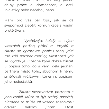
dělby práce o domácnost, o děti, 
iniciativy nebo něčeho jiného. 
Mám pro vás pár tipů, jak se dá 
svépomocí zlepšit komunikace s vaším 
protějškem. 
-        
Vycházejte každý ze svých 
vlastních potřeb, přání a úmyslů a 
zkuste se vyvarovat popisu toho, jaké 
má váš partner motivy, vlastnosti, jak 
se vyjadřuje. 
Obecně bývá dobré zůstat 
u popisu toho, co s vámi dělá jednání 
partnera místo toho, abychom k němu 
směřovali vyčítavým tónem s popisem 
jeho nedostatků. 
-        
Zkuste nesrovnávat partnera s 
jeho rodiči. Může to být trefný postřeh, 
nicméně to může cíl vašeho rozhovoru 
odvést někam jinam. 
Dost 