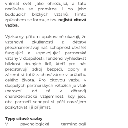
vnímat svět jako ohrožující, a tato 
nedůvěra se promítne i do jeho 
budoucích blízkých vztahů. Tímto 
způsobem se formuje tzv. 
nejistá citová 
vazba.
Výzkumy přitom opakovaně ukazují, že 
vztahové zkušenosti z dětství 
předznamenávají naši schopnost utvářet 
fungující a uspokojující partnerské 
vztahy v dospělosti. Tendenci vyhledávat 
blízkost druhých lidí, kteří pro nás 
představují zdroj bezpečí, opory a 
zázemí si totiž zachováváme v průběhu 
celého života. Pro citovou vazbu v 
dospělých partnerských vztazích je však 
(narozdíl od té v dětství) 
charakteristická vzájemnost, kdy jsou 
oba partneři schopni si péči navzájem 
poskytovat i ji přijímat. 
Typy citové vazby
V psychologické terminologii 