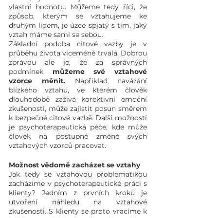
vlastní hodnotu. Můžeme tedy říci, že 
způsob, kterým se vztahujeme ke 
druhým lidem, je úzce spjatý s tím, jaký 
vztah máme sami se sebou. 
Základní podoba citové vazby je v 
průběhu života víceméně trvalá. Dobrou 
zprávou ale je, že za správných 
podmínek 
můžeme své vztahové 
vzorce měnit.
 Například navázání 
blízkého vztahu, ve kterém člověk 
dlouhodobě zažívá korektivní emoční 
zkušenosti, může zajistit posun směrem 
k bezpečné citové vazbě. Další možností 
je psychoterapeutická péče, kde může 
člověk na postupné změně svých 
vztahových vzorců pracovat.
Možnost vědomě zacházet se vztahy
Jak tedy se vztahovou problematikou 
zacházíme v psychoterapeutické práci s 
klienty? Jedním z prvních kroků je 
utvoření náhledu na vztahové 
zkušenosti. S klienty se proto vracíme k 