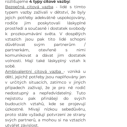
rozlišujeme 
4 typy citové vazby: 
Bezpečná citová vazba
 - lidé s tímto 
typem vazby zažívali v dětství, že byly 
jejich potřeby adekvátně uspokojovány, 
rodiče jim poskytovali láskyplné 
prostředí a současně i dostatek svobody 
k prozkoumávání světa. V dospělých 
vztazích jsou pak tito lidé schopni 
důvěřovat svým partnerům / 
partnerkám, otevřeně s nimi 
komunikovat a dávat jim dostatek 
volnosti. Mají také láskyplný vztah k 
sobě.
Ambivalentní citová vazba 
- vzniká u 
dětí, jejichž potřeby jsou naplňovány jen 
v určitých situacích, zatímco v jiných 
případech zažívají, že je pro ně rodič 
nedostupný a nepředvídatelný. Tuto 
nejistotu pak přinášejí do svých 
budoucích vztahů, kde se projevují 
úzkostně. Mívají nízkou sebedůvěru, 
proto stále vyžadují potvrzení ze strany 
svých partnerů, a mohou si na vztazích 
utvářet závislost. 