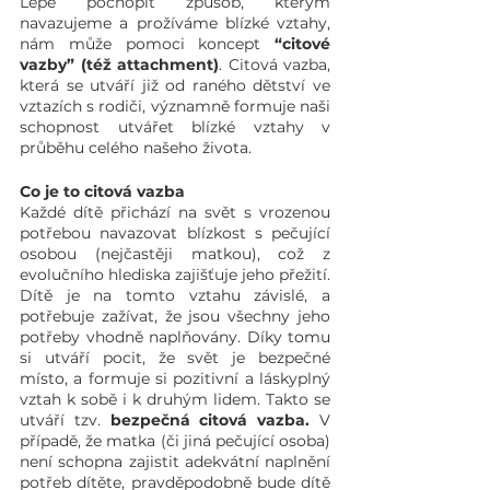
Lépe pochopit způsob, kterým 
navazujeme a prožíváme blízké vztahy, 
nám může pomoci koncept 
“citové 
vazby” (též attachment)
. Citová vazba, 
která se utváří již od raného dětství ve 
vztazích s rodiči, významně formuje naši 
schopnost utvářet blízké vztahy v 
průběhu celého našeho života.
Co je to citová vazba
Každé dítě přichází na svět s vrozenou 
potřebou navazovat blízkost s pečující 
osobou (nejčastěji matkou), což z 
evolučního hlediska zajišťuje jeho přežití. 
Dítě je na tomto vztahu závislé, a 
potřebuje zažívat, že jsou všechny jeho 
potřeby vhodně naplňovány. Díky tomu 
si utváří pocit, že svět je bezpečné 
místo, a formuje si pozitivní a láskyplný 
vztah k sobě i k druhým lidem. Takto se 
utváří tzv. 
bezpečná citová vazba.
 V 
případě, že matka (či jiná pečující osoba) 
není schopna zajistit adekvátní naplnění 
potřeb dítěte, pravděpodobně bude dítě 