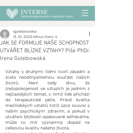
igolebiowska
13. 10. 2023
Minut čtení: 4
JAK SE FORMUJE NAŠE SCHOPNOST
UTVÁŘET BLÍZKÉ VZTAHY? Píše PhDr.
Irena Golebiowská
Vztahy s druhými lidmi tvoří zásadní a 
zcela neodmyslitelnou součást našich 
životů. Není tedy divu, že 
(ne)spokojenost ve vztazích je jedním z 
nejčastějších témat, s nímž lidé přichází 
do terapeutické péče. Právě kvalita 
mezilidských vztahů totiž úzce souvisí s 
naším psychickým zdravím, a pokud v 
utváření blízkosti opakovaně selháváme, 
může to mít významný dopad na 
celkovou kvalitu našeho života.