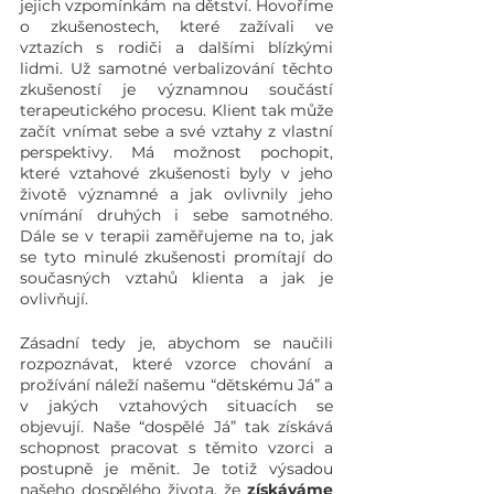
jejich vzpomínkám na dětství. Hovoříme 
o zkušenostech, které zažívali ve 
vztazích s rodiči a dalšími blízkými 
lidmi. Už samotné verbalizování těchto 
zkušeností je významnou součástí 
terapeutického procesu. Klient tak může 
začít vnímat sebe a své vztahy z vlastní 
perspektivy. Má možnost pochopit, 
které vztahové zkušenosti byly v jeho 
životě významné a jak ovlivnily jeho 
vnímání druhých i sebe samotného. 
Dále se v terapii zaměřujeme na to, jak 
se tyto minulé zkušenosti promítají do 
současných vztahů klienta a jak je 
ovlivňují.
Zásadní tedy je, abychom se naučili 
rozpoznávat, které vzorce chování a 
prožívání náleží našemu “dětskému Já” a 
v jakých vztahových situacích se 
objevují. Naše “dospělé Já” tak získává 
schopnost pracovat s těmito vzorci a 
postupně je měnit. Je totiž výsadou 
našeho dospělého života, že 
získáváme 