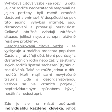
Vyhýbavá citová vazba
 - se rozvíjí u dětí, 
jejichž rodiče nedostatečně reagovali na 
jejich potřeby, byli méně emočně 
dostupní a vnímaví. V dospělosti se pak 
tito jedinci vyhýbají intimitě, jsou 
distancovaní a prosazují nezávislost. 
Celkově obtížně zvládají zátěžové 
situace, jelikož nejsou schopni aktivně 
řešit své problémy.
Dezorganizovaná citová vazba
 - se 
vyskytuje u malého procenta populace. 
Často si ji utvářejí děti, které pocházejí z 
dysfunkčních rodin nebo zažily ze strany 
svých rodičů špatné zacházení (týrání či 
zneužívání). Také se může jednat o děti 
rodičů, kteří mají sami nevyřešené 
trauma. Lidé s dezorganizovanou 
vazbou se ve vztazích projevují 
nepředvídatelným způsobem, bývají 
hostilní a nedostupní. 
Zde je ale na místě zdůraznit
individualitu každého člověka
, jehož 