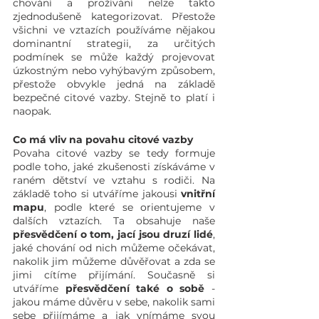
chování a prožívání nelze takto 
zjednodušeně kategorizovat. Přestože 
všichni ve vztazích používáme nějakou 
dominantní strategii, za určitých 
podmínek se může každý projevovat 
úzkostným nebo vyhýbavým způsobem, 
přestože obvykle jedná na základě 
bezpečné citové vazby. Stejně to platí i 
naopak.
Co má vliv na povahu citové vazby
Povaha citové vazby se tedy formuje 
podle toho, jaké zkušenosti získáváme v 
raném dětství ve vztahu s rodiči. Na 
základě toho si utváříme jakousi 
vnitřní 
mapu
, podle které se orientujeme v 
dalších vztazích. Ta obsahuje naše
přesvědčení o tom, jací jsou druzí lidé
, 
jaké chování od nich můžeme očekávat, 
nakolik jim můžeme důvěřovat a zda se 
jimi cítíme přijímání. Současně si 
utváříme 
přesvědčení také o sobě
 - 
jakou máme důvěru v sebe, nakolik sami 
sebe přijímáme a jak vnímáme svou 