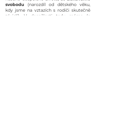
svobodu
 (narozdíl od dětského věku, 
kdy jsme na vztazích s rodiči skutečně 
závislí). V dospělosti tedy máme (a 
můžeme dále rozvíjet) kompetenci se o 
svých vztazích svobodně rozhodovat a 
vědomě s nimi zacházet. 
Zobrazit vše
Nejnovější příspěvky