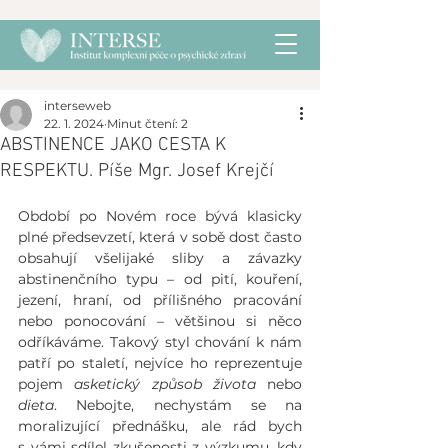
interseweb
22. 1. 2024
Minut čtení: 2
ABSTINENCE JAKO CESTA K
RESPEKTU. Píše Mgr. Josef Krejčí
Období po Novém roce bývá klasicky 
plné předsevzetí, která v sobě dost často 
obsahují všelijaké sliby a závazky 
abstinenčního typu – od pití, kouření, 
jezení, hraní, od přílišného pracování 
nebo ponocování – většinou si něco 
odříkáváme. Takový styl chování k nám 
patří po staletí, nejvíce ho reprezentuje 
pojem 
asketický způsob života
 nebo 
dieta
. Nebojte, nechystám se na 
moralizující přednášku, ale rád bych 
s vámi sdílel zkušenosti z výzkumu, kdy 