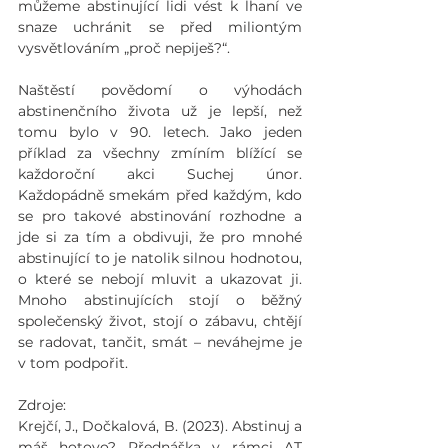
můžeme abstinující lidi vést k lhaní ve 
snaze uchránit se před miliontým 
vysvětlováním „proč nepiješ?“.
Naštěstí povědomí o výhodách 
abstinenčního života už je lepší, než 
tomu bylo v 90. letech. Jako jeden 
příklad za všechny zmíním blížící se 
každoroční akci Suchej únor. 
Každopádně smekám před každým, kdo 
se pro takové abstinování rozhodne a 
jde si za tím a obdivuji, že pro mnohé 
abstinující to je natolik silnou hodnotou, 
o které se nebojí mluvit a ukazovat ji. 
Mnoho abstinujících stojí o běžný 
společenský život, stojí o zábavu, chtějí 
se radovat, tančit, smát – neváhejme je 
v tom podpořit.
Zdroje:
Krejčí, J., Dočkalová, B. (2023). Abstinuj a 
máš hotovo? Přednáška v rámci AT 