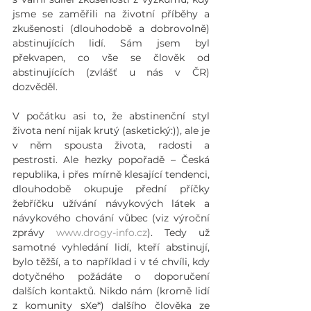
jsme se zaměřili na životní příběhy a 
zkušenosti (dlouhodobě a dobrovolně) 
abstinujících lidí. Sám jsem byl 
překvapen, co vše se člověk od 
abstinujících (zvlášť u nás v ČR) 
dozvěděl.
V počátku asi to, že abstinenční styl 
života není nijak krutý (asketický:)), ale je 
v něm spousta života, radosti a 
pestrosti. Ale hezky popořadě – Česká 
republika, i přes mírně klesající tendenci, 
dlouhodobě okupuje přední příčky 
žebříčku užívání návykových látek a 
návykového chování vůbec (viz výroční 
zprávy 
www.drogy-info.cz
). Tedy už 
samotné vyhledání lidí, kteří abstinují, 
bylo těžší, a to například i v té chvíli, kdy 
dotyčného požádáte o doporučení 
dalších kontaktů. Nikdo nám (kromě lidí 
z komunity sXe*) dalšího člověka ze 