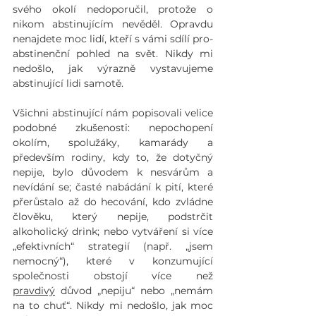
svého okolí nedoporučil, protože o 
nikom abstinujícím nevěděl. Opravdu 
nenajdete moc lidí, kteří s vámi sdílí pro-
abstinenční pohled na svět. Nikdy mi 
nedošlo, jak výrazně vystavujeme 
abstinující lidi samotě.
Všichni abstinující nám popisovali velice 
podobné zkušenosti: nepochopení 
okolím, spolužáky, kamarády a 
především rodiny, kdy to, že dotyčný 
nepije, bylo důvodem k nesvárům a 
nevídání se; časté nabádání k pití, které 
přerůstalo až do hecování, kdo zvládne 
člověku, který nepije, podstrčit 
alkoholický drink; nebo vytváření si více 
„efektivních“ strategií (např. „jsem 
nemocný“), které v konzumující 
společnosti obstojí více než 
pravdivý
 důvod „nepiju“ nebo „nemám 
na to chuť“. Nikdy mi nedošlo, jak moc 