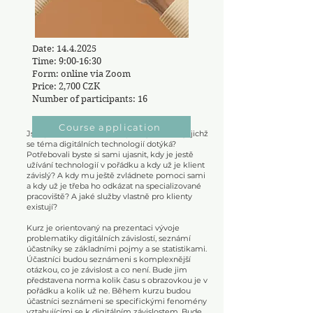
​Date:
14.4.2025
Time: 9:00-16:30
Form: online via Zoom
Price: 2,700 CZK
Number of participants: 16
Course application
Jste profesionál/*ka, která pracuje s klienty, jichž
se téma digitálních technologií dotýká?
Potřebovali byste si sami ujasnit, kdy je jestě
užívání technologií v pořádku a kdy už je klient
závislý? A kdy mu ještě zvládnete pomoci sami
a kdy už je třeba ho odkázat na specializované
pracoviště? A jaké služby vlastně pro klienty
existují?
Kurz je orientovaný na prezentaci vývoje
problematiky digitálních závislostí, seznámí
účastníky se základními pojmy a se statistikami.
Účastníci budou seznámeni s komplexnější
otázkou, co je závislost a co není. Bude jim
představena norma kolik času s obrazovkou je v
pořádku a kolik už ne. Během kurzu budou
účastníci seznámeni se specifickými fenomény
vztahujícími se k digitálním závislostem. Bude