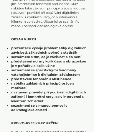
jim představen fenomén abstinence. Kurz
nabídne také základní principy práce s motivací,
nastavení pravidel při používání digitálních
zařízení, i konkrétní rady, co v intervenci s
klientem zohlednit. Účastnici se seznámí s
mapou pomoci v adiktologické oblasti.
OBSAH KURZU
prezentace vývoje problematiky digitálních
závislostí, základních pojmů a statistik
seznámení s tím, co je závislost a co není
představení normy kolik času s obrazovkou
je v pořádku a kolik už ne
seznámení se specifickými fenomény
vztahujícími se k digitálním závislostem
představení fenoménu abstinence
nabídka základních principů práce s
motivací
nastavení pravidel při používání digitálních
zařízení, i konkrétní rady, co v intervenci s
klientem zohlednit
seznámení se s mapou pomoci v
adiktologické oblasti
PRO KOHO JE KURZ URČEN