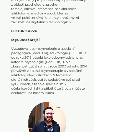
Kurz je určený pro profesionály a profesionálky
z oblasti psychologie, psycho-
terapie, krizové intervence, sociální práce,
adiktologie, medicíny apod., kteří se
ve své práci setkávají s klienty ohroženými
závislostí na digitálních technologiích.
LEKTOR KURZU
Mgr. Josef Krejčí
Vystudoval obor psychologie a speciální
pedagogika (PedF UK), adiktologie (1. LF UK) a
od roku 2016 působí jako odborný asistent na
katedře psychologie (PedF UK). První
zkušenosti začal sbírat v roce 2007, od roku 2014
převážně v oblasti psychoterapie a v sociálně-
adiktologických službách. S tématem
digitálních závislostí se setkává ve své praxi i
výzkumech, a tenhle speciální mix
učebnicových fakt a příběhů ze života můžete
očekávat i na našem kurzu.