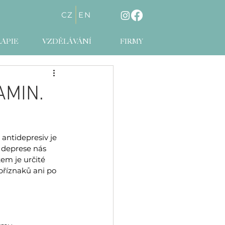
CZ
EN
APIE
VZDĚLÁVÁNÍ
FIRMY
AMIN.
antidepresiv je 
ě deprese nás 
em je určité 
říznaků ani po 