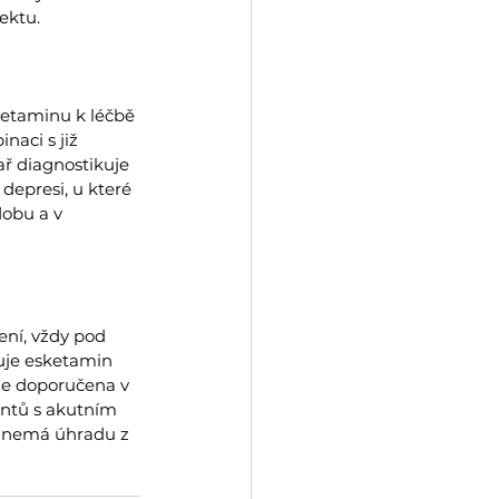
ektu.
sketaminu k léčbě 
aci s již 
ř diagnostikuje 
depresi, u které 
obu a v 
ení, vždy pod 
kuje esketamin 
je doporučena v 
entů s akutním 
i nemá úhradu z 