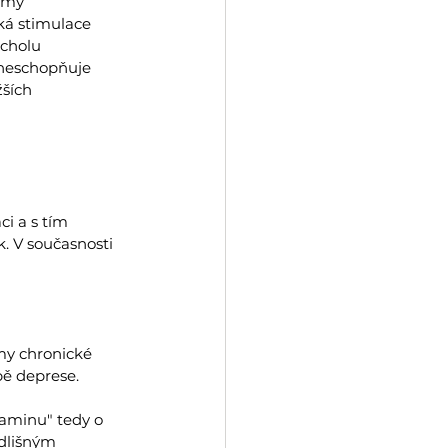
rmy 
ká stimulace 
rcholu 
zneschopňuje 
ších 
i a s tím 
 V současnosti 
my chronické 
bě deprese.
taminu" tedy o 
dlišným 