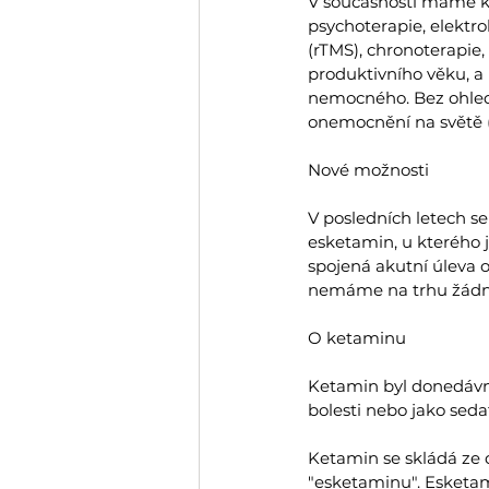
V současnosti máme k 
psychoterapie, elektro
(rTMS), chronoterapie,
produktivního věku, a
nemocného. Bez ohledu
onemocnění na světě 
Nové možnosti
V posledních letech se
esketamin, u kterého j
spojená akutní úleva 
nemáme na trhu žádný 
O ketaminu
Ketamin byl donedávna
bolesti nebo jako seda
Ketamin se skládá ze 
"esketaminu". Esketam