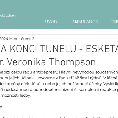
ÚVOD
AMBULANCE
TER
 2024
Minut čtení: 2
A KONCI TUNELU - ESKET
r. Veronika Thompson
abízí celou řadu antidepresiv. Hlavní nevýhodou současných 
upí jejich účinek. Hovoříme v řádu tří až šesti týdnů. V léčb
dostatečný efekt léků a nebo jejich nežádoucí účinky. Výsledk
eří nedosáhnou dlouhodobého snížení či kompletní redukce p
možností léčby.
se