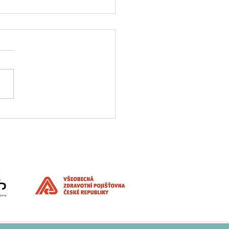
ISTNÍ PARTNER: Signály,
 byste neměli ignorovat.