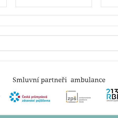
PERFEKCIONISMUS: Když
NARC
touha po dokonalosti začne
které
ničit.
Smluvní partneři ambulance