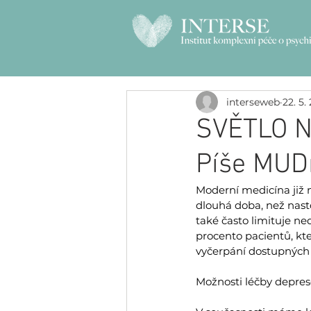
interseweb
22. 5.
SVĚTLO N
Píše MUD
Moderní medicína již n
dlouhá doba, než nasto
také často limituje ne
procento pacientů, kt
vyčerpání dostupných 
Možnosti léčby depre