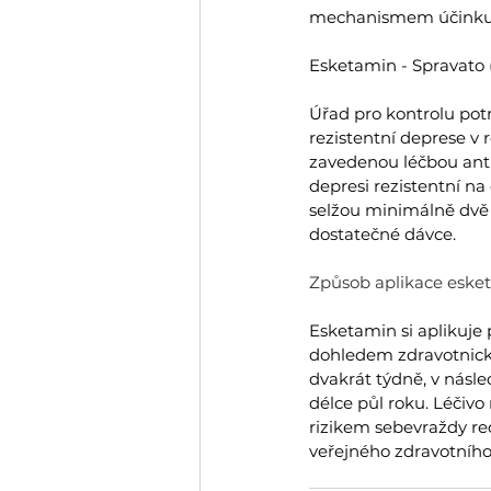
mechanismem účinku n
Esketamin - Spravato 
Úřad pro kontrolu potr
rezistentní deprese v
zavedenou léčbou anti
depresi rezistentní na
selžou minimálně dvě 
dostatečné dávce.
Způsob aplikace eske
Esketamin si aplikuje
dohledem zdravotnickéh
dvakrát týdně, v násl
délce půl roku. Léčivo
rizikem sebevraždy re
veřejného zdravotního 