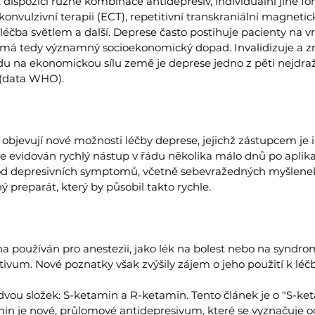
dispozici různé kombinace antidepresiv, individuální jiné fo
konvulzivní terapii (ECT), repetitivní transkraniální magnetic
 léčba světlem a další. Deprese často postihuje pacienty na v
 má tedy významný socioekonomický dopad. Invalidizuje a 
 na ekonomickou sílu země je deprese jedno z pěti nejdraž
(data WHO).
 objevují nové možnosti léčby deprese, jejichž zástupcem je i
e evidován rychlý nástup v řádu několika málo dnů po aplikac
od depresivních symptomů, včetně sebevražedných myšlenek.
preparát, který by působil takto rychle.
 používán pro anestezii, jako lék na bolest nebo na syndro
tivum. Nové poznatky však zvýšily zájem o jeho použití k léč
dvou složek: S-ketamin a R-ketamin. Tento článek je o "S-ke
in je nové, průlomové antidepresivum, které se vyznačuje o