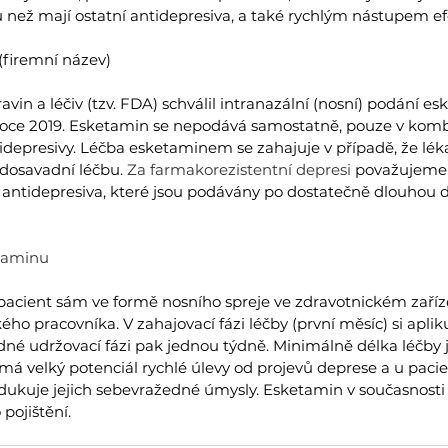
ež mají ostatní antidepresiva, a také rychlým nástupem ef
(firemní název)
avin a léčiv (tzv. FDA) schválil intranazální (nosní) podání e
 roce 2019. Esketamin se nepodává samostatně, pouze v kombin
depresivy. Léčba esketaminem se zahajuje v případě, že léka
 dosavadní léčbu. 
Za farmakorezistentní depresi 
považujeme 
antidepresiva, které jsou podávány po dostatečně dlouhou d
taminu
 pacient sám ve formě nosního spreje ve zdravotnickém zaříz
o pracovníka. V zahajovací fázi léčby (první měsíc) si apli
edné udržovací fázi pak jednou týdně. Minimálně délka léčby 
 má velký potenciál rychlé úlevy od projevů deprese a u paci
dukuje jejich sebevražedné úmysly. Esketamin v současnost
pojištění.