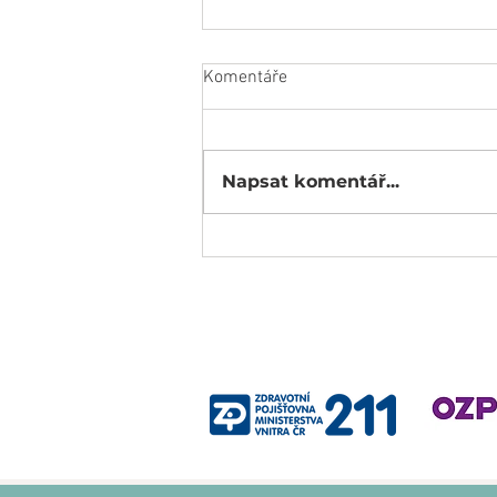
Komentáře
Napsat komentář...
ADHD NEBO TRAUMA?: Když se
symptomy potkávají.