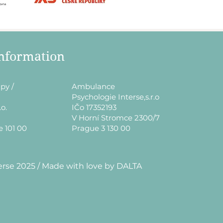
information
py /
​Ambulance
Psychologie Interse,s.r.o
.o.
IČo 17352193
V Horní Stromce 2300/7
e 101 00
Prague 3 130 00
erse 2025 / Made with love by DALTA