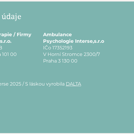
 údaje
rapie / Firmy
Ambulance
s.r.o.
Psychologie Interse,s.r.o
8
IČo 17352193
 101 00
V Horní Stromce 2300/7
Praha 3 130 00
erse 2025 /
S láskou vyrobila
DALTA