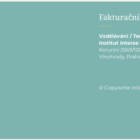
Fakturační
Vzdělávání / Te
Institut Interse 
Korunní 2569/10
Vinohrady, Praha
© Copywrite int