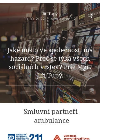
Jiří Tupý
10. 10. 2022
Minut čtení: 2
Jaké místo ve společnosti má
hazard? Proč se týká všech
sociálních vrstev? Píše Mgr.
Jiří Tupý.
Smluvní partneři
ambulance