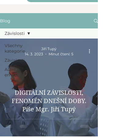
Blog
Závislosti
Všechny
Jiří Tupý
kategorie
14. 3. 2023
Minut čtení: 5
Závislosti
ADHD,
emoce
DIGITÁLNÍ ZÁVISLOSTI,
FENOMÉN DNEŠNÍ DOBY.
Píše Mgr. Jiří Tupý