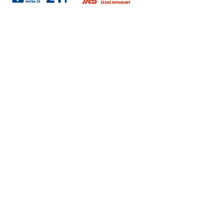
Sociální sítě
Fakturační údaje
Vzdělávání / Terapie / Firmy
Institut Interse s.r.o.
Korunní 2569/108
Vinohrady, Praha 101 00
Ambulance
Psychologie Interse,s.r.o